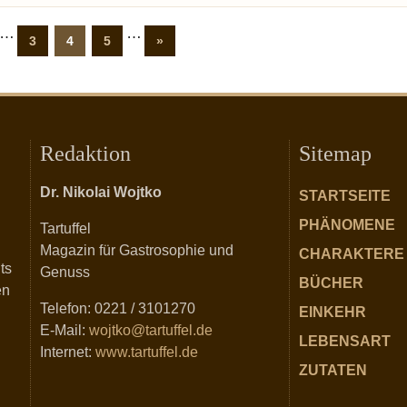
…
…
3
4
5
»
Redaktion
Sitemap
Dr. Nikolai Wojtko
STARTSEITE
PHÄNOMENE
Tartuffel
Magazin für Gastrosophie und
CHARAKTERE
ts
Genuss
BÜCHER
en
Telefon: 0221 / 3101270
EINKEHR
E-Mail:
wojtko@tartuffel.de
LEBENSART
Internet:
www.tartuffel.de
ZUTATEN