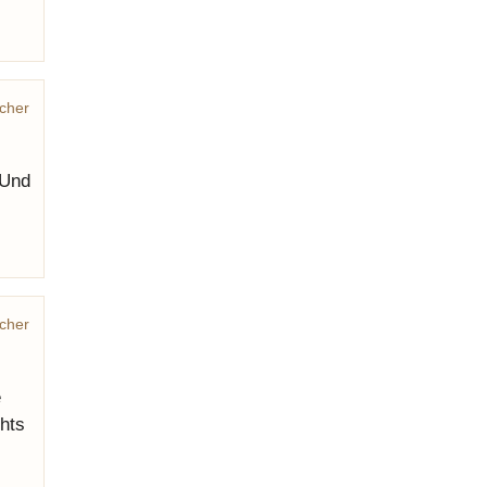
cher
 Und
cher
e
chts