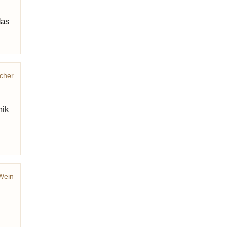
das
cher
mik
Wein