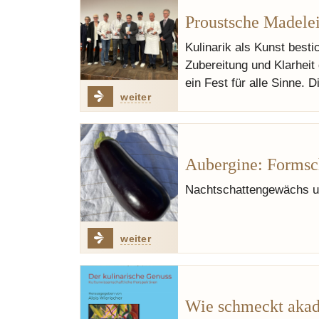
Proustsche Madelei
Kulinarik als Kunst best
Zubereitung und Klarhei
ein Fest für alle Sinne. 
weiter
Aubergine: Formsch
Nachtschattengewächs u
weiter
Wie schmeckt aka