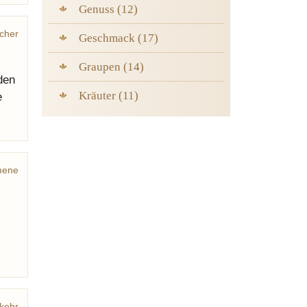
Genuss (12)
cher
Geschmack (17)
Graupen (14)
den
Kräuter (11)
e
mene
kehr