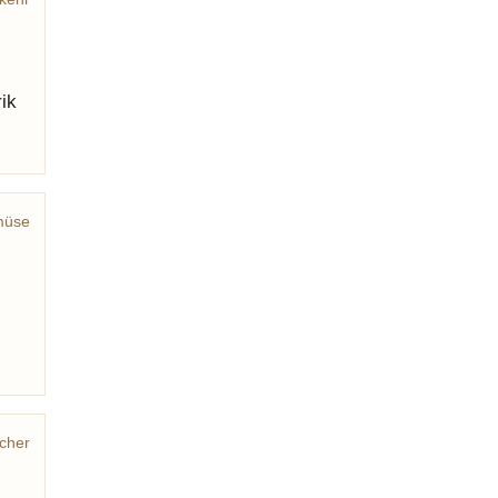
ik
üse
cher