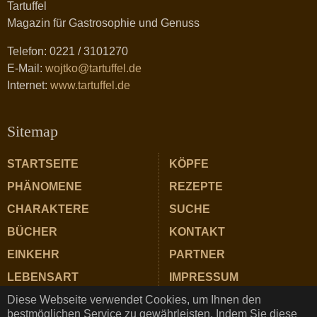
Tartuffel
Magazin für Gastrosophie und Genuss
Telefon: 0221 / 3101270
E-Mail:
wojtko@tartuffel.de
Internet:
www.tartuffel.de
Sitemap
STARTSEITE
KÖPFE
PHÄNOMENE
REZEPTE
CHARAKTERE
SUCHE
BÜCHER
KONTAKT
EINKEHR
PARTNER
LEBENSART
IMPRESSUM
Diese Webseite verwendet Cookies, um Ihnen den
ZUTATEN
DATENSCHUTZ
bestmöglichen Service zu gewährleisten. Indem Sie diese