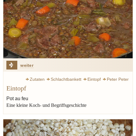
weiter
Zutaten
Schlachtbankett
Eintopf
Peter Peter
Eintopf
Jünger Ernst
Steckrübe
Grünkohl
Tscholent
Erbsen
Linsen
Kohl
Graupen
Brot
Lauch
Sellerie
Pot au feu
Eine kleine Koch- und Begriffsgeschichte
Speck
Wurst
Fleisch
Cassoulet
Pot au feu
Topf
Rumfordsuppe
Kichererbse