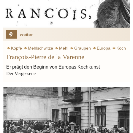
weiter
Köpfe
Mehlschwitze
Mehl
Graupen
Europa
Koch
François-Pierre de la Varenne
Kochkunst
Kulinarik
Mittelalter
Hamburg
Proust Marcel
Er prägt den Beginn von Europas Kochkunst
Der Vergessene