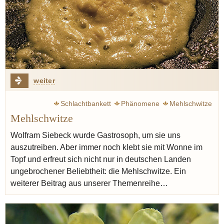
weiter
Schlachtbankett
Phänomene
Mehlschwitze
Mehlschwitze
Siebeck Wolfram
Steckrübe
Graupen
Eintopf
Butter
Erdbeere
Point Fernand
Bocuse Paul
Wolfram Siebeck wurde Gastrosoph, um sie uns
auszutreiben. Aber immer noch klebt sie mit Wonne im
Varenne françois-pierre de la
Spargel
Drittes Reich
Topf und erfreut sich nicht nur in deutschen Landen
ungebrochener Beliebtheit: die Mehlschwitze. Ein
weiterer Beitrag aus unserer Themenreihe…