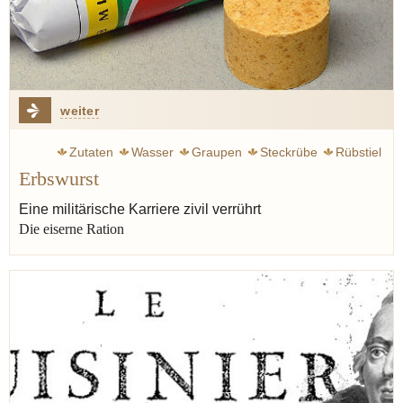
weiter
Zutaten
Wasser
Graupen
Steckrübe
Rübstiel
Erbswurst
Gulasch
Eintopf
Rumfordsuppe
Klemperer Victor
Speck
Erbswurst
Erbsen
Jünger Ernst
Krieg
Eine militärische Karriere zivil verrührt
Die eiserne Ration
Militär