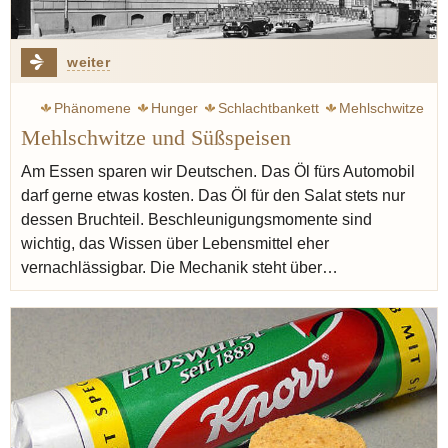
weiter
Phänomene
Hunger
Schlachtbankett
Mehlschwitze
Mehlschwitze und Süßspeisen
Eintopf
Siebeck Wolfram
Steckrübe
Sabbat
Gemüse
Kräuter
Graupen
Weltkrieg
Drittes Reich
Am Essen sparen wir Deutschen. Das Öl fürs Automobil
darf gerne etwas kosten. Das Öl für den Salat stets nur
Lagerung
dessen Bruchteil. Beschleunigungsmomente sind
wichtig, das Wissen über Lebensmittel eher
vernachlässigbar. Die Mechanik steht über…