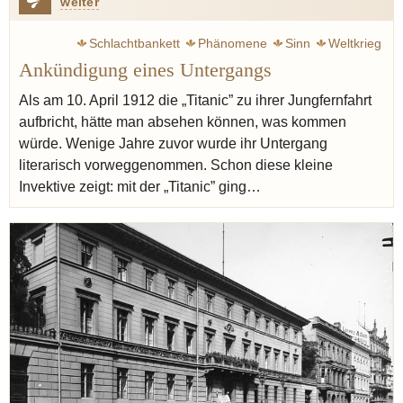
weiter
Schlachtbankett
Phänomene
Sinn
Weltkrieg
Ankündigung eines Untergangs
Zweig Stefan
Krieg
Escoffier Auguste
Ritz
Küche
Austern
Käse
Spargel
Lachs
Graupen
Gerste
Als am 10. April 1912 die „Titanic” zu ihrer Jungfernfahrt
aufbricht, hätte man absehen können, was kommen
Birne
Sherry
Madeira
würde. Wenige Jahre zuvor wurde ihr Untergang
literarisch vorweggenommen. Schon diese kleine
Invektive zeigt: mit der „Titanic” ging…