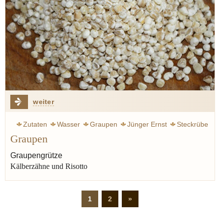
weiter
Zutaten
Wasser
Graupen
Jünger Ernst
Steckrübe
Graupen
Krieg
Winter
Eintopf
Brühe
Perlgraupen
Graupengrütze
Kälberzähne und Risotto
1
2
»