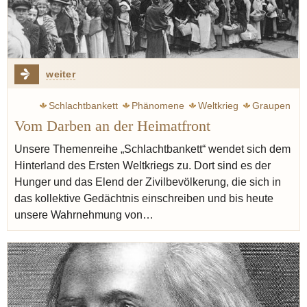
weiter
Schlachtbankett
Phänomene
Weltkrieg
Graupen
Vom Darben an der Heimatfront
Brot
Konrad Adenauer
Jünger Ernst
Proust Marcel
Klemperer Victor
Butter
Zweig Stefan
Hamstern
Unsere Themenreihe „Schlachtbankett“ wendet sich dem
Hinterland des Ersten Weltkriegs zu. Dort sind es der
Grünkohl
Rübstiel
Eintopf
Mehlschwitze
Hunger und das Elend der Zivilbevölkerung, die sich in
das kollektive Gedächtnis einschreiben und bis heute
unsere Wahrnehmung von…