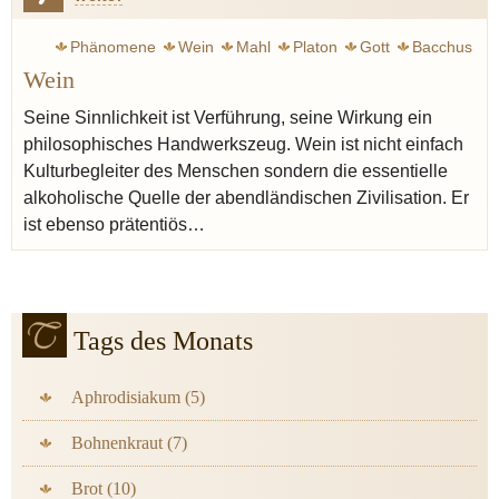
Phänomene
Wein
Mahl
Platon
Gott
Bacchus
Wein
Antike
Sokrates
Aristoteles
Mittelalter
Busch Wilhelm
Symposium
Judentum
Vin naturel
Seine Sinnlichkeit ist Verführung, seine Wirkung ein
philosophisches Handwerkszeug. Wein ist nicht einfach
Kulturbegleiter des Menschen sondern die essentielle
alkoholische Quelle der abendländischen Zivilisation. Er
ist ebenso prätentiös…
Tags des Monats
Aphrodisiakum (5)
Bohnenkraut (7)
Brot (10)