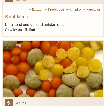
Zutaten
Knoblauch
Vampire
Mittelalter
Knoblauch
Aphrodisiakum
Fermentation
Lauch
Dracula
Zwiebel
Entgiftend und duftend antidämonial
Gewürz und Heilmittel
weiter