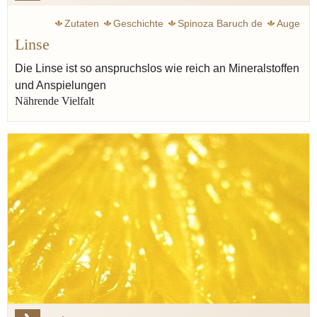
Zutaten
Geschichte
Spinoza Baruch de
Auge
Linse
Antike
Mittelalter
Eisen
Hülsenfrucht
Bohne
Bibel
Bohnenkraut
Baruch de Spinoza
Kichererbse
Die Linse ist so anspruchslos wie reich an Mineralstoffen
und Anspielungen
Nährende Vielfalt