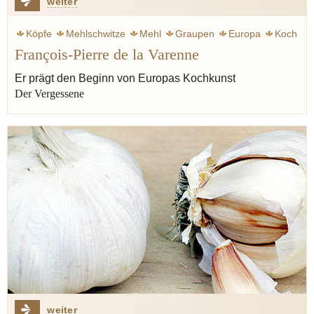
weiter
Köpfe
Mehlschwitze
Mehl
Graupen
Europa
Koch
François-Pierre de la Varenne
Kochkunst
Kulinarik
Mittelalter
Hamburg
Proust Marcel
Er prägt den Beginn von Europas Kochkunst
Der Vergessene
weiter