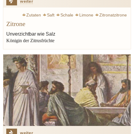
weiter
Zutaten
Saft
Schale
Limone
Zitronatzitrone
Zitrone
Verjus
Mittelalter
Salz
Fisch
Salat
Essig
Spanien
Sizilien
Verbena
Tapa
Minze
Unverzichtbar wie Salz
Königin der Zitrusfrüchte
Bergamotte
weiter