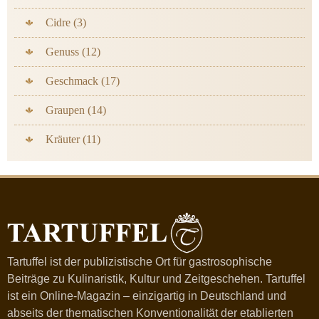
Cidre (3)
Genuss (12)
Geschmack (17)
Graupen (14)
Kräuter (11)
Tartuffel ist der publizistische Ort für gastrosophische
Beiträge zu Kulinaristik, Kultur und Zeitgeschehen. Tartuffel
ist ein Online-Magazin – einzigartig in Deutschland und
abseits der thematischen Konventionalität der etablierten