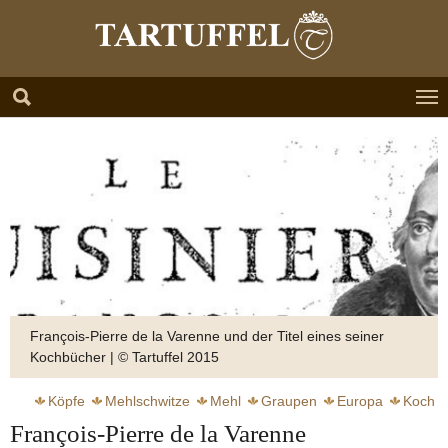
Zum Hauptinhalt springen
Skip to page footer
François-Pierre de la Varenne und der Titel eines seiner
Kochbücher | © Tartuffel 2015
Köpfe
Mehlschwitze
Mehl
Graupen
Europa
Koch
François-Pierre de la Varenne
Kochkunst
Kulinarik
Mittelalter
Hamburg
Proust Marcel