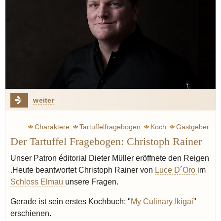
weiter
Charaktere
Tartuffelfragebogen
Koch
Gastgeber
Der Tartuffel Fragebogen: Christoph Rainer
Unser Patron éditorial Dieter Müller eröffnete den Reigen
.Heute beantwortet Christoph Rainer von
Luce D´Oro
im
Schloss Elmau
unsere Fragen.
Gerade ist sein erstes Kochbuch: "
My Culinary Ikigai
"
erschienen.