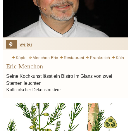
weiter
Köpfe
Menchon Eric
Restaurant
Frankreich
Köln
Eric Menchon
Dumaine, Jean-Marie
Birne
Butter
Dekonstrukteur
Seine Kochkunst lässt ein Bistro im Glanz von zwei
Sternen leuchten
Kulinarischer Dekonstrukteur