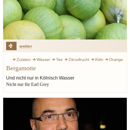
weiter
Zutaten
Wasser
Tee
Zitrusfrucht
Köln
Orange
Bergamotte
Zitrone
Öl
Cocktail
Vilgis thomas
Zitronatzitrone
Italien
Gin
Bergamotte
Und nicht nur in Kölnisch Wasser
Nicht nur für Earl Grey