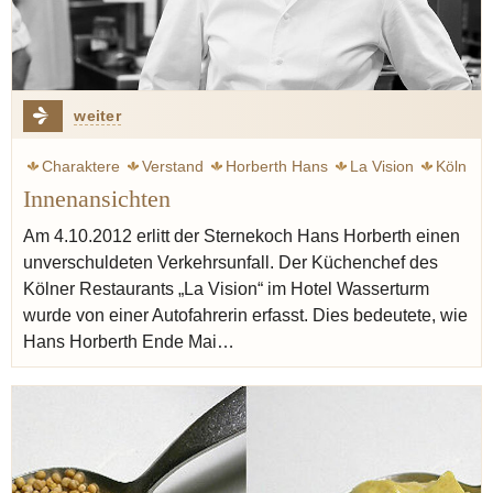
weiter
Charaktere
Verstand
Horberth Hans
La Vision
Köln
Innenansichten
Koch
Leben
Chef-Sache
Ruhl Thomas
Am 4.10.2012 erlitt der Sternekoch Hans Horberth einen
unverschuldeten Verkehrsunfall. Der Küchenchef des
Kölner Restaurants „La Vision“ im Hotel Wasserturm
wurde von einer Autofahrerin erfasst. Dies bedeutete, wie
Hans Horberth Ende Mai…