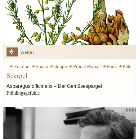
weiter
Zutaten
Sauce
Suppe
Proust Marcel
Paris
Köln
Spargel
Jakobsmuschel
Leidenschaft
Spargel
Aphrodisiakum
Asparagus officinalis – Der Gemüsespargel
Frühlingsgefühle