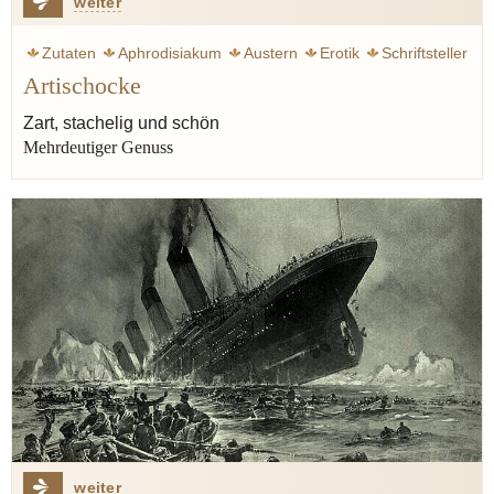
weiter
Zutaten
Aphrodisiakum
Austern
Erotik
Schriftsteller
Artischocke
Spargel
Zart, stachelig und schön
Mehrdeutiger Genuss
weiter