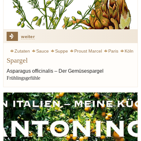
weiter
Zutaten
Sauce
Suppe
Proust Marcel
Paris
Köln
Spargel
Jakobsmuschel
Leidenschaft
Spargel
Aphrodisiakum
Asparagus officinalis – Der Gemüsespargel
Frühlingsgefühle