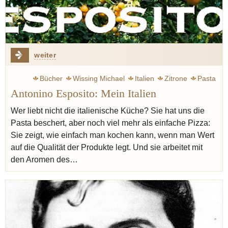
weiter
Bücher
Wissing Michael
Italien
Zitrone
Pasta
Antonino Esposito: Mein Italien
Pizza
Baden
Fisch
Parmesan
Spargel
Artusi Pellegrino
Bergamotte
Weißwein
Wer liebt nicht die italienische Küche? Sie hat uns die
Pasta beschert, aber noch viel mehr als einfache Pizza:
Sie zeigt, wie einfach man kochen kann, wenn man Wert
auf die Qualität der Produkte legt. Und sie arbeitet mit
den Aromen des…