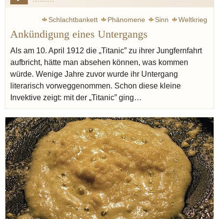
Schlachtbankett
Phänomene
Sinn
Weltkrieg
Ankündigung eines Untergangs
Zweig Stefan
Krieg
Escoffier Auguste
Ritz
Küche
Austern
Käse
Spargel
Lachs
Graupen
Gerste
Als am 10. April 1912 die „Titanic” zu ihrer Jungfernfahrt
aufbricht, hätte man absehen können, was kommen
Birne
Sherry
Madeira
würde. Wenige Jahre zuvor wurde ihr Untergang
literarisch vorweggenommen. Schon diese kleine
Invektive zeigt: mit der „Titanic” ging…