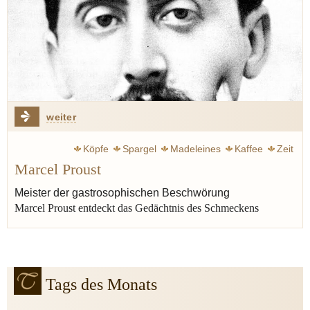
weiter
Köpfe
Spargel
Madeleines
Kaffee
Zeit
Marcel Proust
Erinnerung
Roman
Once
Alexandre Dumas
Varenne françois-pierre de la
Meister der gastrosophischen Beschwörung
Marcel Proust entdeckt das Gedächtnis des Schmeckens
Tags des Monats