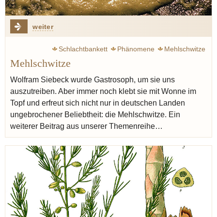
weiter
Schlachtbankett
Phänomene
Mehlschwitze
Mehlschwitze
Siebeck Wolfram
Steckrübe
Graupen
Eintopf
Butter
Erdbeere
Point Fernand
Bocuse Paul
Wolfram Siebeck wurde Gastrosoph, um sie uns
auszutreiben. Aber immer noch klebt sie mit Wonne im
Varenne françois-pierre de la
Spargel
Drittes Reich
Topf und erfreut sich nicht nur in deutschen Landen
ungebrochener Beliebtheit: die Mehlschwitze. Ein
weiterer Beitrag aus unserer Themenreihe…