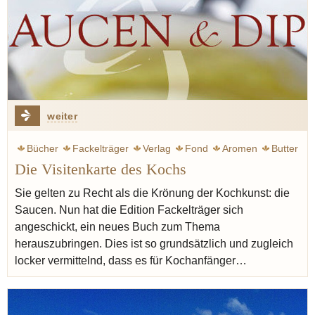
weiter
Bücher
Fackelträger
Verlag
Fond
Aromen
Butter
Die Visitenkarte des Kochs
Öl
Kräuter
Obst
Käse
Blut
Geschichte
Sprache
Warenkunde
Sie gelten zu Recht als die Krönung der Kochkunst: die
Saucen. Nun hat die Edition Fackelträger sich
angeschickt, ein neues Buch zum Thema
herauszubringen. Dies ist so grundsätzlich und zugleich
locker vermittelnd, dass es für Kochanfänger…