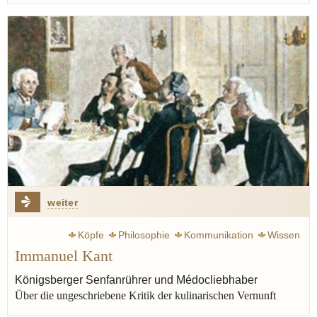
weiter
Köpfe
Philosophie
Kommunikation
Wissen
Immanuel Kant
Aufklärung
Goethe Johann Wolfgang
Schiller Friedrich
Wieland Christoph Martin
Kaffee
Käse
Kabeljau
Königsberger Senfanrührer und Médocliebhaber
Über die ungeschriebene Kritik der kulinarischen Vernunft
Geist
Rotwein
Königsberg