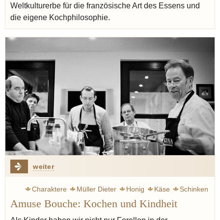
Weltkulturerbe für die französische Art des Essens und
die eigene Kochphilosophie.
weiter
Charaktere
Müller Dieter
Honig
Käse
Schinken
Amuse Bouche: Kochen und Kindheit
Tafelspitz
Patron éditorial
Klink Vincent