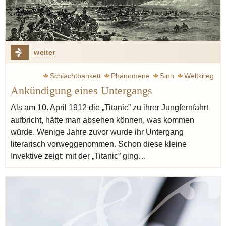
weiter
Schlachtbankett
Phänomene
Sinn
Weltkrieg
Ankündigung eines Untergangs
Zweig Stefan
Krieg
Escoffier Auguste
Ritz
Küche
Austern
Käse
Spargel
Lachs
Graupen
Gerste
Als am 10. April 1912 die „Titanic” zu ihrer Jungfernfahrt
aufbricht, hätte man absehen können, was kommen
Birne
Sherry
Madeira
würde. Wenige Jahre zuvor wurde ihr Untergang
literarisch vorweggenommen. Schon diese kleine
Invektive zeigt: mit der „Titanic” ging…