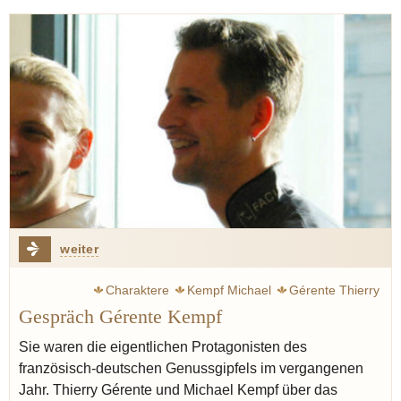
Hegel Georg Wilhelm Friedrich
Kapern
weiter
Charaktere
Kempf Michael
Gérente Thierry
Gespräch Gérente Kempf
Weltkulturerbe
Frankreich
Käse
Gin
Schwarzwald
Deutschland
Sie waren die eigentlichen Protagonisten des
französisch-deutschen Genussgipfels im vergangenen
Jahr. Thierry Gérente und Michael Kempf über das