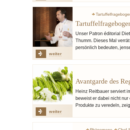
Tartuffelfrageboge
Tartuffelfrageboge
Unser Patron éditorial Die
Thumm. Dieses Mal verrät
persönlich bedeuten, jense
weiter
Avantgarde des Re
Heinz Reitbauer serviert i
beweist er dabei nicht nur
Produkte zu veredeln, zei
weiter
Phänomene
Chef-