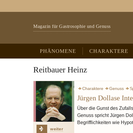
Zum Hauptinhalt springen
Skip to page footer
Magazin für Gastrosophie und Genuss
PHÄNOMENE
CHARAKTERE
Reitbauer Heinz
Charaktere
Genuss
S
Jürgen Dollase Int
Ruhl Thomas
Gerfer-
Über die Gunst des Zufall
Genuss spricht Jürgen Doll
Begrifflichkeiten wie Hyp
weiter