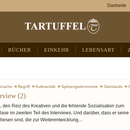
Startseite
BÜCHER
EINKEHR
LEBENSART
prache
Begriff
Kulinaristik
Spitzengastronomie
Standards
erview (2)
Ruhl Carola
Intelligenz
Ferran Adria
Redzepi René
Ducasse A
Robuchon Joël
Reitbauer Heinz
Bottura Mas
s, den Reiz des Kreativen und die fehlende Sozialisation zum
ase im zweiten Teil des Interviews. Und darüber, dass er seine
othesen sind, die zur Weiterentwicklung…