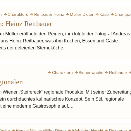
n
Charaktere
Reitbauer Heinz
Müller Dieter
Käse
Champa
n: Heinz Reitbauer
ter Müller eröffnete den Reigen, ihm folgte der Fotograf Andreas
 uns Heinz Reitbauer, was ihm Kochen, Essen und Gäste
its der gefeierten Sterneküche.
Charaktere
Bienenwachs
Reitbauer H
gionalen
m Wiener „Steirereck“ regionale Produkte. Mit seiner Zubereitun
 ein durchdachtes kulinarisches Konzept. Sein Stil, regionale
gt eine moderne Gastrosophie auf,…
Sache
Henkel Nils
Müller Dieter
Wohlfahrt Harald
Reitbauer H