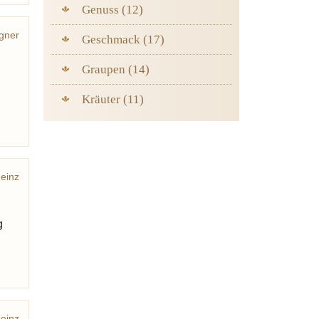
Genuss (12)
gner
Geschmack (17)
Graupen (14)
Kräuter (11)
einz
g
einz