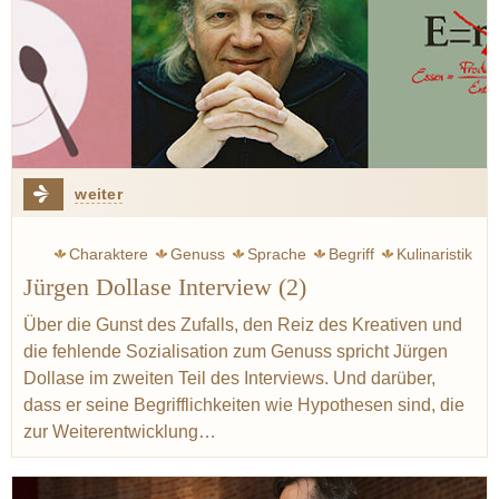
weiter
Charaktere
Genuss
Sprache
Begriff
Kulinaristik
Jürgen Dollase Interview (2)
Spitzengastronomie
Standards
Geist
Ruhl Thomas
Gerfer-Ruhl Carola
Intelligenz
Ferran Adria
Über die Gunst des Zufalls, den Reiz des Kreativen und
die fehlende Sozialisation zum Genuss spricht Jürgen
Redzepi René
Ducasse Alain
Robuchon Joël
Dollase im zweiten Teil des Interviews. Und darüber,
Reitbauer Heinz
Bottura Massimo
dass er seine Begrifflichkeiten wie Hypothesen sind, die
zur Weiterentwicklung…