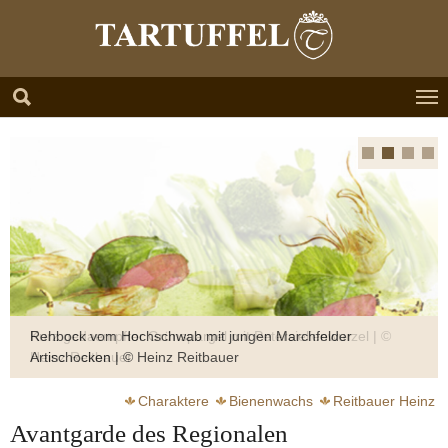
Zum Hauptinhalt springen
Skip to page footer
Rehbock vom Hochschwab mit jungen Marchfelder
Artischocken | © Heinz Reitbauer
Charaktere
Bienenwachs
Reitbauer Heinz
Avantgarde des Regionalen