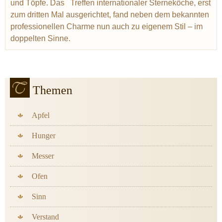
und Töpfe. Das Treffen internationaler Sterneköche, erst
Ralf Bos
Ruhl Thomas
Ästhetik
Unesco
zum dritten Mal ausgerichtet, fand neben dem bekannten
Weltkulturerbe
Balzac Honoré de
professionellen Charme nun auch zu eigenem Stil – im
doppelten Sinne.
Themen
Apfel
Hunger
Messer
Ofen
Sinn
Verstand