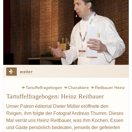
weiter
Tartuffelfragebogen
Charaktere
Reitbauer Heinz
Tartuffelfragebogen: Heinz Reitbauer
Müller Dieter
Käse
Champagner
Unser Patron éditorial Dieter Müller eröffnete den
Reigen, ihm folgte der Fotograf Andreas Thumm. Dieses
Mal verrät uns Heinz Reitbauer, was ihm Kochen, Essen
und Gäste persönlich bedeuten, jenseits der gefeierten