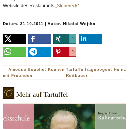
Website des Restaurants
„Steirereck“
Datum: 31.10.2011
|
Autor:
Nikolai Wojtko
0
0
←
Amouse Bouche: Kochen
Tartuffelfragebogen: Heinz
mit Freunden
Reitbauer
→
Mehr auf Tartuffel