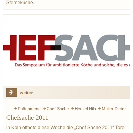
Sterneküche.
weiter
Phänomene
Chef-Sache
Henkel Nils
Müller Dieter
Chefsache 2011
Wohlfahrt Harald
Reitbauer Heinz
Avantgarde
Bottura Massimo
Boer Jonnie
Bühner Thomas
In Köln öffnete diese Woche die „Chef-Sache 2011“ Tore