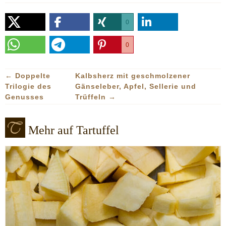
0
0
←
Doppelte
Kalbsherz mit geschmolzener
Trilogie des
Gänseleber, Apfel, Sellerie und
Genusses
Trüffeln
→
Mehr auf Tartuffel