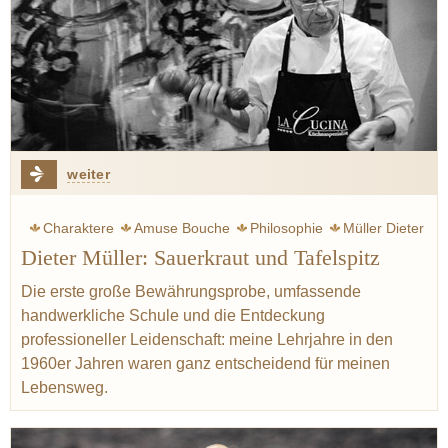
weiter
Charaktere
Amuse Bouche
Philosophie
Müller Dieter
Dieter Müller: Sauerkraut und Tafelspitz
Tafelspitz
Kartoffel
Fisch
Schwarzwald
Müller Jörg
Sauerkraut
Baden
Meerrettich
Die erste große Bewährungsprobe, umfassende
handwerkliche Schule und die Entdeckung
professioneller Leidenschaft: meine Lehrjahre in den
1960er Jahren waren ganz entscheidend für meinen
Lebensweg.