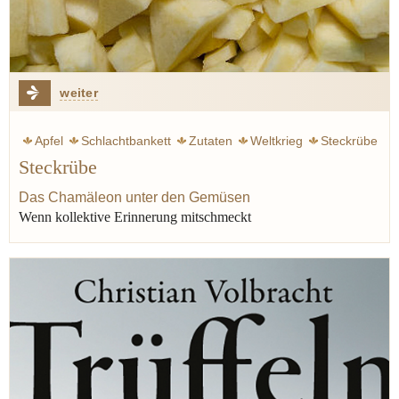
weiter
Apfel
Schlachtbankett
Zutaten
Weltkrieg
Steckrübe
Steckrübe
Kartoffel
Schwein
Klemperer Victor
Graupen
Das Chamäleon unter den Gemüsen
Wenn kollektive Erinnerung mitschmeckt