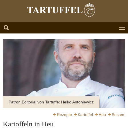
Zum Hauptinhalt springen
Skip to page footer
Patron Editorial von Tartuffe: Heiko Antoniewicz
Rezepte
Kartoffel
Heu
Sesam
Kartoffeln in Heu