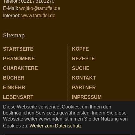
Telefon: 0221 / 3101270
E-Mail:
wojtko@tartuffel.de
Internet:
www.tartuffel.de
Sitemap
STARTSEITE
KÖPFE
PHÄNOMENE
REZEPTE
CHARAKTERE
SUCHE
BÜCHER
KONTAKT
EINKEHR
PARTNER
LEBENSART
IMPRESSUM
Diese Webseite verwendet Cookies, um Ihnen den
ZUTATEN
DATENSCHUTZ
bestmöglichen Service zu gewährleisten. Indem Sie diese
Webseite weiter verwenden, stimmen Sie der Nutzung von
Cookies zu.
Weiter zum Datenschutz
TARTUFFEL © Copyright 2025 ★ Magazin für Gastrosophie