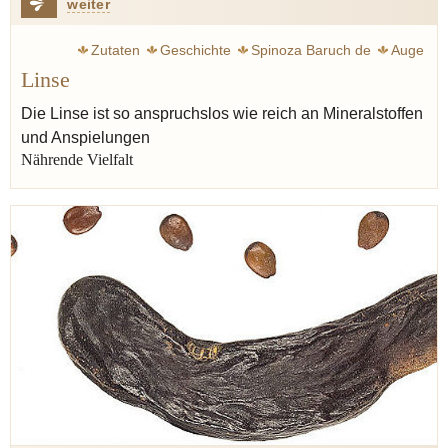
weiter
Zutaten
Geschichte
Spinoza Baruch de
Auge
Linse
Antike
Mittelalter
Eisen
Hülsenfrucht
Bohne
Bibel
Bohnenkraut
Baruch de Spinoza
Kichererbse
Die Linse ist so anspruchslos wie reich an Mineralstoffen
und Anspielungen
Nährende Vielfalt