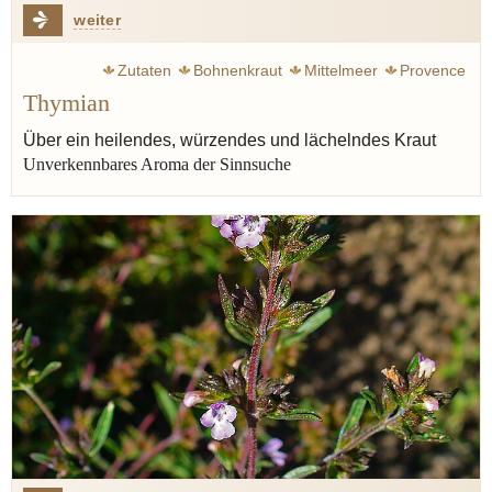
weiter
Zutaten
Bohnenkraut
Mittelmeer
Provence
Thymian
Thymian
Antike
Majoran
Pastis
Über ein heilendes, würzendes und lächelndes Kraut
Unverkennbares Aroma der Sinnsuche