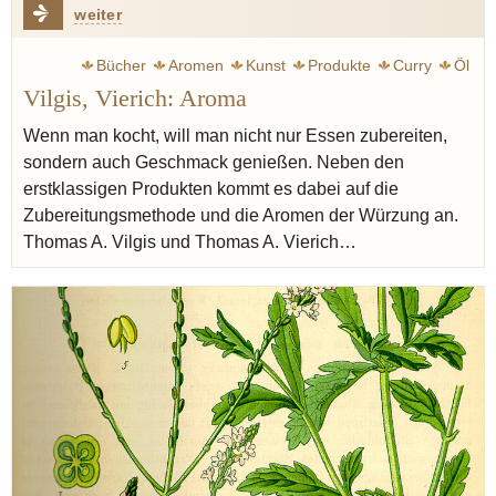
weiter
Bücher
Aromen
Kunst
Produkte
Curry
Öl
Vilgis, Vierich: Aroma
Butter
Goethe Johann Wolfgang
Bohnenkraut
Oregano
Walnuss
Essig
Erdbeere
Kapern
Wenn man kocht, will man nicht nur Essen zubereiten,
sondern auch Geschmack genießen. Neben den
Bergamotte
erstklassigen Produkten kommt es dabei auf die
Zubereitungsmethode und die Aromen der Würzung an.
Thomas A. Vilgis und Thomas A. Vierich…