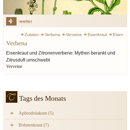
weiter
Zutaten
Verbena
Verveine
Eisenkraut
Eisen
Verbena
Zitrone
Müller Dieter
Genuss
Limone
Schnaps
Antike
Thymian
Bohnenkraut
Heilmittel
Eisenkraut und Zitronenverbene: Mythen berankt und
Zitrusduft umschwebt
Verveine
Tags des Monats
Aphrodisiakum (5)
Bohnenkraut (7)