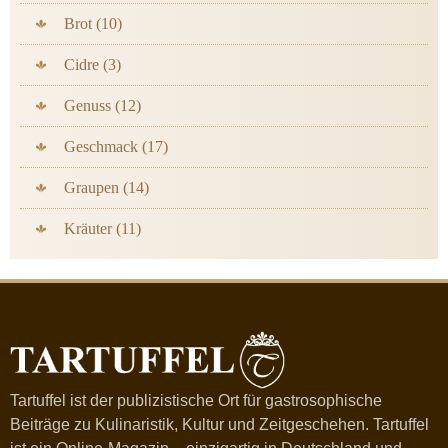
Brot (10)
Cidre (3)
Genuss (12)
Geschmack (17)
Graupen (14)
Kräuter (11)
Tartuffel ist der publizistische Ort für gastrosophische
Beiträge zu Kulinaristik, Kultur und Zeitgeschehen. Tartuffel