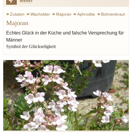
weiter
Zutaten
Wacholder
Majoran
Aphrodite
Bohnenkraut
Majoran
Thymian
Wurst
Braten
Kutteln
Lippenblütler
Oregano
Liebe
Echtes Glück in der Küche und falsche Versprechung für
Männer
Symbol der Glückseligkeit