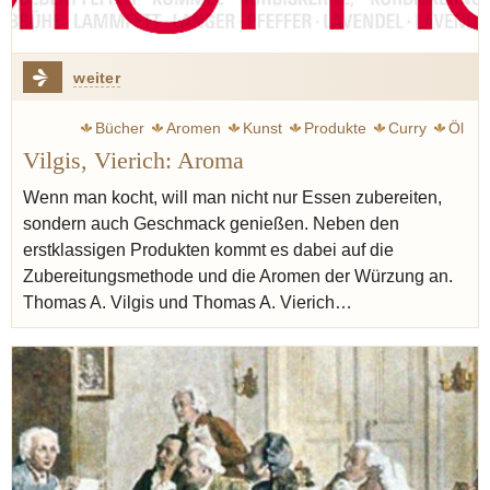
weiter
Bücher
Aromen
Kunst
Produkte
Curry
Öl
Vilgis, Vierich: Aroma
Butter
Goethe Johann Wolfgang
Bohnenkraut
Oregano
Walnuss
Essig
Erdbeere
Kapern
Wenn man kocht, will man nicht nur Essen zubereiten,
sondern auch Geschmack genießen. Neben den
Bergamotte
erstklassigen Produkten kommt es dabei auf die
Zubereitungsmethode und die Aromen der Würzung an.
Thomas A. Vilgis und Thomas A. Vierich…