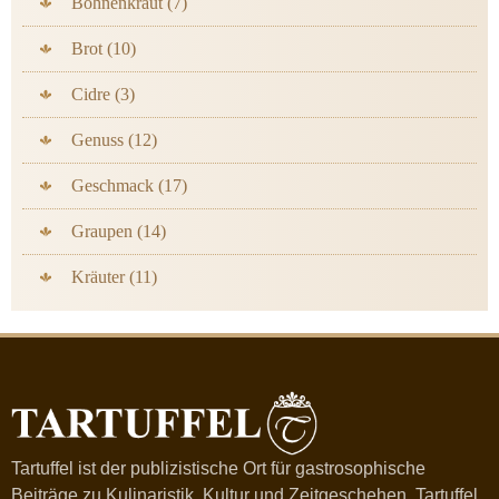
Bohnenkraut (7)
Brot (10)
Cidre (3)
Genuss (12)
Geschmack (17)
Graupen (14)
Kräuter (11)
Tartuffel ist der publizistische Ort für gastrosophische
Beiträge zu Kulinaristik, Kultur und Zeitgeschehen. Tartuffel