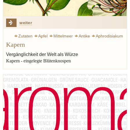
weiter
Zutaten
Apfel
Mittelmeer
Antike
Aphrodisiakum
Kapern
Bibel
Tapa
Königsberg
Welt
Tapenade
Salat
Mayonnaise
Senf
Heilmittel
Kapern
Vergänglichkeit der Welt als Würze
Kapern - eingelegte Blütenknospen