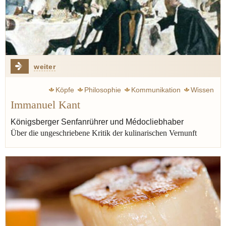
weiter
Köpfe
Philosophie
Kommunikation
Wissen
Immanuel Kant
Aufklärung
Goethe Johann Wolfgang
Schiller Friedrich
Wieland Christoph Martin
Kaffee
Käse
Kabeljau
Königsberger Senfanrührer und Médocliebhaber
Über die ungeschriebene Kritik der kulinarischen Vernunft
Geist
Rotwein
Königsberg
Hegel Georg Wilhelm Friedrich
Kapern