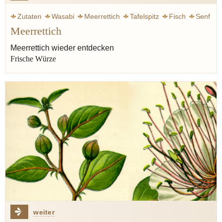
Zutaten
Wasabi
Meerrettich
Tafelspitz
Fisch
Senf
Meerrettich
Sashimi
Sushi
Zitrone
Rübstiel
Meerrettich wieder entdecken
Frische Würze
weiter