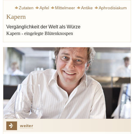
Zutaten
Apfel
Mittelmeer
Antike
Aphrodisiakum
Kapern
Bibel
Tapa
Königsberg
Welt
Tapenade
Salat
Mayonnaise
Senf
Heilmittel
Kapern
Vergänglichkeit der Welt als Würze
Kapern - eingelegte Blütenknospen
weiter