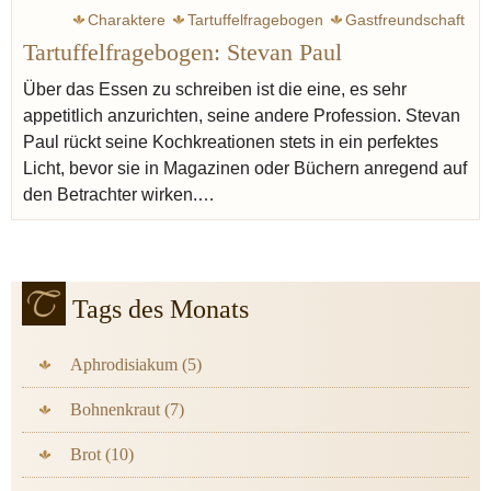
Charaktere
Tartuffelfragebogen
Gastfreundschaft
Tartuffelfragebogen: Stevan Paul
Menü
Foodstylist
Blogger
Fotografie
Senf
Sherry
Vegetarisch
Seiser Katharina
Über das Essen zu schreiben ist die eine, es sehr
appetitlich anzurichten, seine andere Profession. Stevan
Paul rückt seine Kochkreationen stets in ein perfektes
Licht, bevor sie in Magazinen oder Büchern anregend auf
den Betrachter wirken.…
Tags des Monats
Aphrodisiakum (5)
Bohnenkraut (7)
Brot (10)