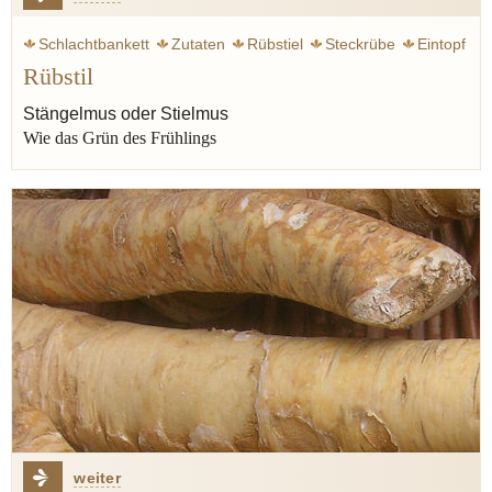
Schlachtbankett
Zutaten
Rübstiel
Steckrübe
Eintopf
Rübstil
Generationen
Rauke
Rübe
Senf
Stängelmus oder Stielmus
Wie das Grün des Frühlings
weiter