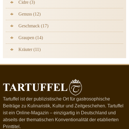
Cidre (3)
Genuss (12)
Geschmack (17)
Graupen (14)
Kräuter (11)
Tartuffel ist der publizistische Ort für gastrosophische
Beiträge zu Kulinaristik, Kultur und Zeitgeschehen. Tartuffel
ist ein Online-Magazin – einzigartig in Deutschland und
abseits der thematischen Konventionalität der etablierten
Printtitel.