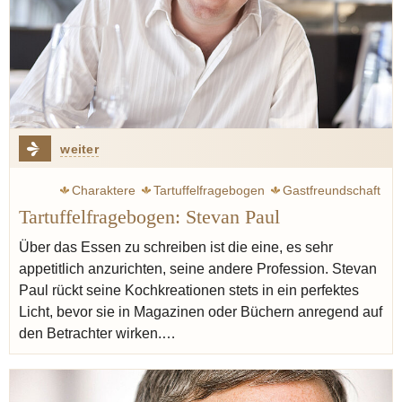
weiter
Charaktere
Tartuffelfragebogen
Gastfreundschaft
Tartuffelfragebogen: Stevan Paul
Menü
Foodstylist
Blogger
Fotografie
Senf
Sherry
Vegetarisch
Seiser Katharina
Über das Essen zu schreiben ist die eine, es sehr
appetitlich anzurichten, seine andere Profession. Stevan
Paul rückt seine Kochkreationen stets in ein perfektes
Licht, bevor sie in Magazinen oder Büchern anregend auf
den Betrachter wirken.…