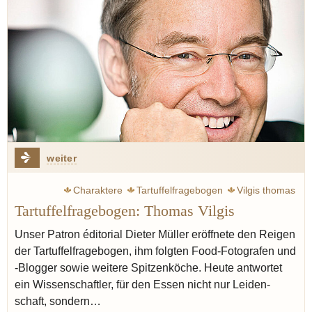
weiter
Charaktere
Tartuffelfragebogen
Vilgis thomas
Tartuffelfragebogen: Thomas Vilgis
Weißwein
Butter
Kutteln
Leber
Linsen
Champagner
Pasta
Pastis
Blogger
Unser Patron éditorial Dieter Müller eröffnete den Reigen
der Tartuffel­fragebogen, ihm folgten Food-Fotografen und
-Blogger sowie weitere Spitzen­köche. Heute antwortet
ein Wissen­schaftler, für den Essen nicht nur Leiden­
schaft, sondern…