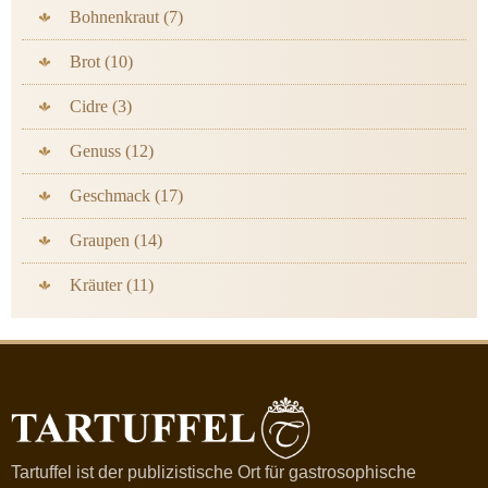
Bohnenkraut (7)
Brot (10)
Cidre (3)
Genuss (12)
Geschmack (17)
Graupen (14)
Kräuter (11)
Tartuffel ist der publizistische Ort für gastrosophische