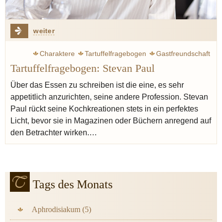
weiter
Charaktere
Tartuffelfragebogen
Gastfreundschaft
Tartuffelfragebogen: Stevan Paul
Menü
Foodstylist
Blogger
Fotografie
Senf
Sherry
Vegetarisch
Seiser Katharina
Über das Essen zu schreiben ist die eine, es sehr
appetitlich anzurichten, seine andere Profession. Stevan
Paul rückt seine Kochkreationen stets in ein perfektes
Licht, bevor sie in Magazinen oder Büchern anregend auf
den Betrachter wirken.…
Tags des Monats
Aphrodisiakum (5)