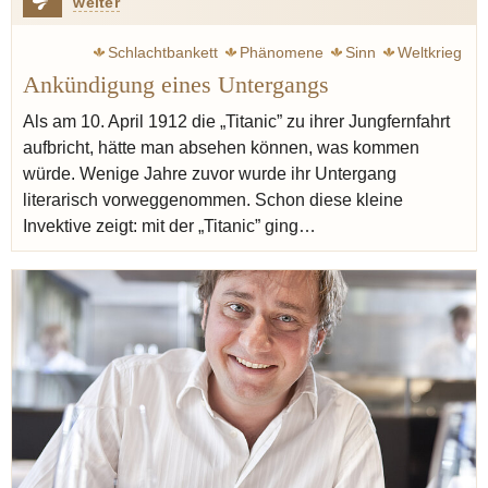
weiter
Schlachtbankett
Phänomene
Sinn
Weltkrieg
Ankündigung eines Untergangs
Zweig Stefan
Krieg
Escoffier Auguste
Ritz
Küche
Austern
Käse
Spargel
Lachs
Graupen
Gerste
Als am 10. April 1912 die „Titanic” zu ihrer Jungfernfahrt
aufbricht, hätte man absehen können, was kommen
Birne
Sherry
Madeira
würde. Wenige Jahre zuvor wurde ihr Untergang
literarisch vorweggenommen. Schon diese kleine
Invektive zeigt: mit der „Titanic” ging…