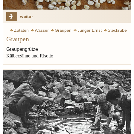
weiter
Zutaten
Wasser
Graupen
Jünger Ernst
Steckrübe
Graupen
Krieg
Winter
Eintopf
Brühe
Perlgraupen
Graupengrütze
Kälberzähne und Risotto