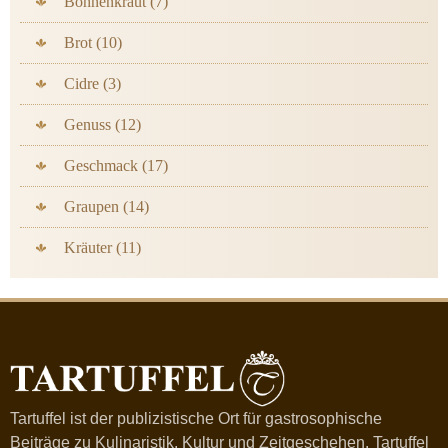
Bohnenkraut (7)
Brot (10)
Cidre (3)
Genuss (12)
Geschmack (17)
Graupen (14)
Kräuter (11)
Tartuffel ist der publizistische Ort für gastrosophische
Beiträge zu Kulinaristik, Kultur und Zeitgeschehen. Tartuffel