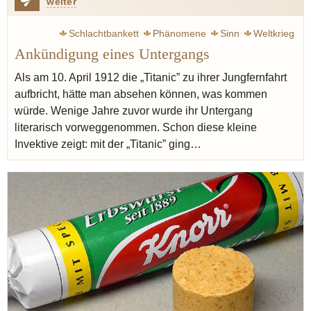
weiter
Schlachtbankett
Phänomene
Sinn
Weltkrieg
Ankündigung eines Untergangs
Zweig Stefan
Krieg
Escoffier Auguste
Ritz
Küche
Austern
Käse
Spargel
Lachs
Graupen
Gerste
Als am 10. April 1912 die „Titanic” zu ihrer Jungfernfahrt
aufbricht, hätte man absehen können, was kommen
Birne
Sherry
Madeira
würde. Wenige Jahre zuvor wurde ihr Untergang
literarisch vorweggenommen. Schon diese kleine
Invektive zeigt: mit der „Titanic” ging…