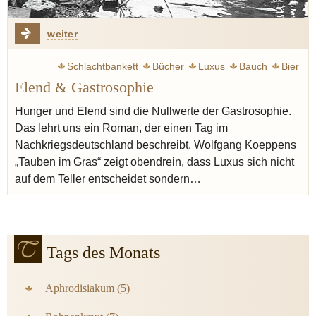
weiter
Schlachtbankett
Bücher
Luxus
Bauch
Bier
Elend & Gastrosophie
Deutschland
Elend
Krieg
Gin
Cognac
Schnaps
Wodka
Steckrübe
Graupen
Hunger und Elend sind die Nullwerte der Gastrosophie.
Das lehrt uns ein Roman, der einen Tag im
Nachkriegsdeutschland beschreibt. Wolfgang Koeppens
„Tauben im Gras“ zeigt obendrein, dass Luxus sich nicht
auf dem Teller entscheidet sondern…
Tags des Monats
Aphrodisiakum (5)