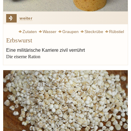
weiter
Zutaten
Wasser
Graupen
Steckrübe
Rübstiel
Erbswurst
Gulasch
Eintopf
Rumfordsuppe
Klemperer Victor
Speck
Erbswurst
Erbsen
Jünger Ernst
Krieg
Eine militärische Karriere zivil verrührt
Die eiserne Ration
Militär