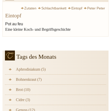
Zutaten
Schlachtbankett
Eintopf
Peter Peter
Eintopf
Jünger Ernst
Steckrübe
Grünkohl
Tscholent
Erbsen
Linsen
Kohl
Graupen
Brot
Lauch
Sellerie
Pot au feu
Eine kleine Koch- und Begriffsgeschichte
Speck
Wurst
Fleisch
Cassoulet
Pot au feu
Topf
Rumfordsuppe
Kichererbse
Tags des Monats
Aphrodisiakum (5)
Bohnenkraut (7)
Brot (10)
Cidre (3)
Genuss (12)