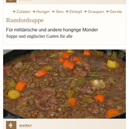
Zutaten
Hunger
Sinn
Eintopf
Graupen
Gerste
Rumfordsuppe
Erbsen
Heine Heinrich
Für militärische und andere hungrige Münder
Suppe und englischer Garten für alle
weiter