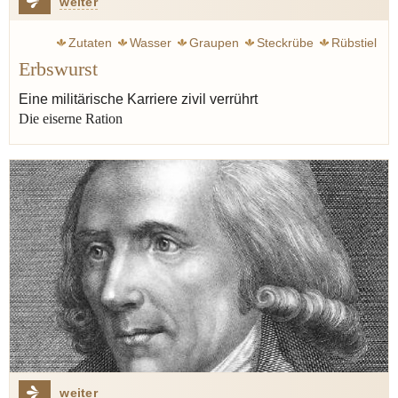
weiter
Zutaten
Wasser
Graupen
Steckrübe
Rübstiel
Erbswurst
Gulasch
Eintopf
Rumfordsuppe
Klemperer Victor
Speck
Erbswurst
Erbsen
Jünger Ernst
Krieg
Eine militärische Karriere zivil verrührt
Die eiserne Ration
Militär
weiter