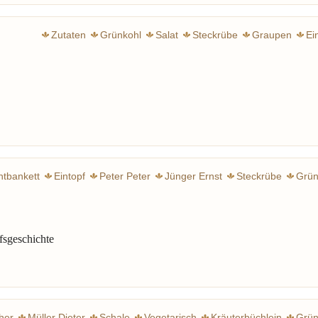
Zutaten
Grünkohl
Salat
Steckrübe
Graupen
Ei
htbankett
Eintopf
Peter Peter
Jünger Ernst
Steckrübe
Grün
n
Linsen
Kohl
Graupen
Brot
Lauch
Sellerie
Speck
W
Fleisch
Cassoulet
Pot au feu
Topf
Rumfordsuppe
Kichere
fsgeschichte
her
Müller Dieter
Schale
Vegetarisch
Kräuterbüchlein
Grün