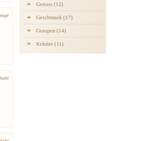
Genuss (12)
ntopf
Geschmack (17)
Graupen (14)
Kräuter (11)
kohl
urst
rbse
kohl