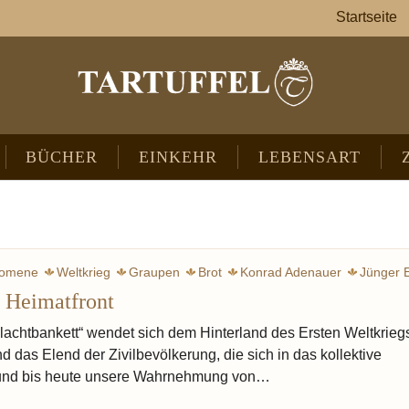
Startseite
BÜCHER
EINKEHR
LEBENSART
omene
Weltkrieg
Graupen
Brot
Konrad Adenauer
Jünger E
 Heimatfront
mperer Victor
Butter
Zweig Stefan
Hamstern
Grünkohl
Rüb
Eintopf
Mehlschw
chtbankett“ wendet sich dem Hinterland des Ersten Weltkriegs
d das Elend der Zivilbevölkerung, die sich in das kollektive
 und bis heute unsere Wahrnehmung von…