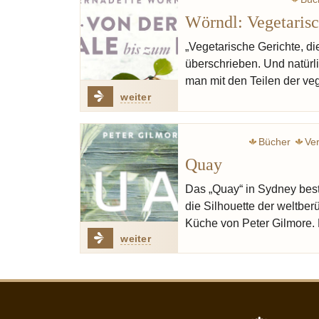
Wörndl: Vegetarisc
„Vegetarische Gerichte, d
überschrieben. Und natürl
man mit den Teilen der v
weiter
Bücher
Ver
Quay
Das „Quay“ in Sydney best
die Silhouette der weltbe
Küche von Peter Gilmore.
weiter