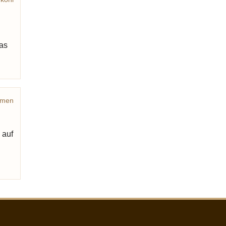
was
omen
kohl
 auf