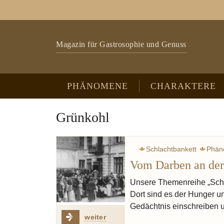
Zum Hauptinhalt springen
Skip to page footer
Magazin für Gastrosophie und Genuss
PHÄNOMENE
CHARAKTERE
Grünkohl
Schlachtbankett
Phän
Vom Darben an der
Proust Marcel
Kle
Unsere Themenreihe „Schla
Dort sind es der Hunger un
Gedächtnis einschreiben
weiter