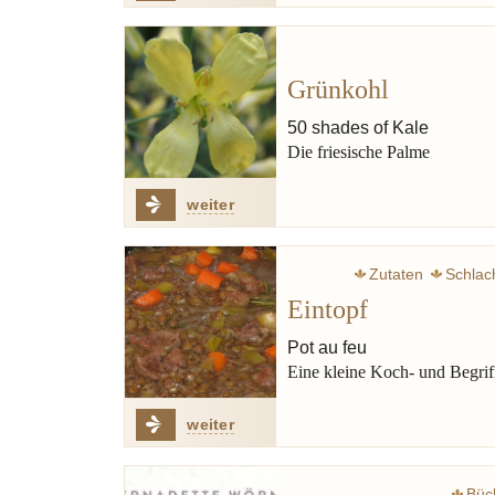
Grünkohl
50 shades of Kale
Die friesische Palme
weiter
Zutaten
Schlac
Eintopf
Tscholent
Erbse
Pot au feu
Eine kleine Koch- und Begrif
weiter
Büc