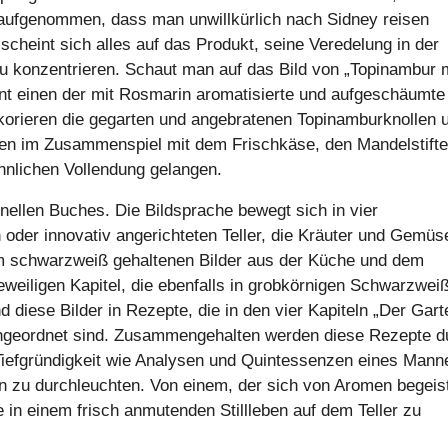
 aufgenommen, dass man unwillkürlich nach Sidney reisen
cheint sich alles auf das Produkt, seine Veredelung in der
u konzentrieren. Schaut man auf das Bild von „Topinambur 
nt einen der mit Rosmarin aromatisierte und aufgeschäumte
korieren die gegarten und angebratenen Topinamburknollen 
len im Zusammenspiel mit dem Frischkäse, den Mandelstifte
nnlichen Vollendung gelangen.
onellen Buches. Die Bildsprache bewegt sich in vier
h oder innovativ angerichteten Teller, die Kräuter und Gemüs
hem schwarzweiß gehaltenen Bilder aus der Küche und dem
weiligen Kapitel, die ebenfalls in grobkörnigen Schwarzwei
d diese Bilder in Rezepte, die in den vier Kapiteln „Der Gart
ngeordnet sind. Zusammengehalten werden diese Rezepte d
 Tiefgründigkeit wie Analysen und Quintessenzen eines Mann
en zu durchleuchten. Von einem, der sich von Aromen begeis
 in einem frisch anmutenden Stillleben auf dem Teller zu