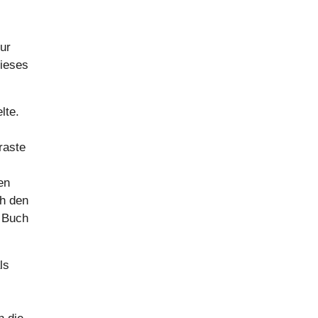
ur
dieses
lte.
raste
en
ch den
m Buch
ls