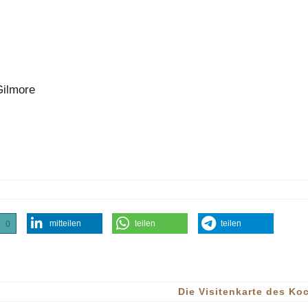
Gilmore
mitteilen
teilen
teilen
0
Die Visitenkarte des K