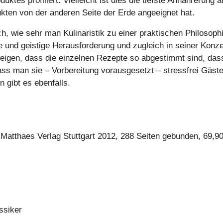
tes profiliert. Vielleicht ist dies die tiefste Annährerung a
ukten von der anderen Seite der Erde angeeignet hat.
, wie sehr man Kulinaristik zu einer praktischen Philosoph
e und geistige Herausforderung und zugleich in seiner Konze
eigen, dass die einzelnen Rezepte so abgestimmt sind, das
ss man sie – Vorbereitung vorausgesetzt – stressfrei Gäst
 gibt es ebenfalls.
Matthaes Verlag Stuttgart 2012, 288 Seiten gebunden, 69,9
ssiker