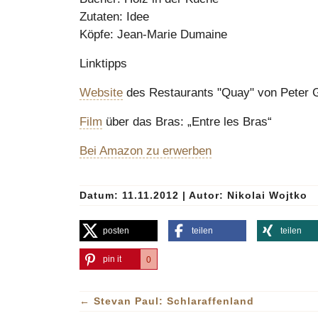
Zutaten: Idee
Köpfe: Jean-Marie Dumaine
Linktipps
Website
des Restaurants "Quay" von Peter 
Film
über das Bras: „Entre les Bras“
Bei Amazon zu erwerben
Datum: 11.11.2012
|
Autor:
Nikolai Wojtko
posten
teilen
teilen
pin it
0
←
Stevan Paul: Schlaraffenland