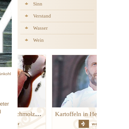
Sinn
Verstand
Wasser
Wein
ünkohl
eter
d
Kalbsherz mit geschmolzener Gänseleber, Apfel, Sellerie und Trüffeln
Kartoffeln in Heu
weiter