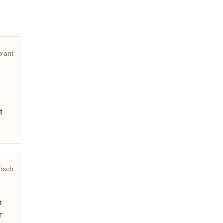
rant
t
risch
h
r