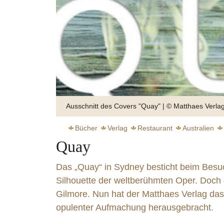
Ausschnitt des Covers "Quay" | © Matthaes Verlag
Bücher
Verlag
Restaurant
Australien
Quay
Das „Quay“ in Sydney besticht beim Besuc
Silhouette der weltberühmten Oper. Doch 
Gilmore. Nun hat der Matthaes Verlag da
Goldforelle | Kerbel | Blumenkohl | Hanf
Saiblingstatar
opulenter Aufmachung herausgebracht.
weiter