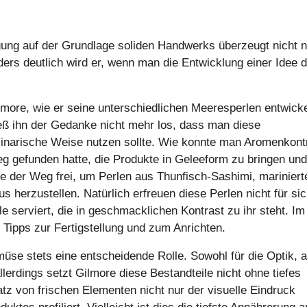
gung auf der Grundlage soliden Handwerks überzeugt nicht n
rs deutlich wird er, wenn man die Entwicklung einer Idee 
lmore, wie er seine unterschiedlichen Meeresperlen entwicke
eß ihn der Gedanke nicht mehr los, dass man diese
linarische Weise nutzen sollte. Wie konnte man Aromenkont
g gefunden hatte, die Produkte in Geleeform zu bringen und
re der Weg frei, um Perlen aus Thunfisch-Sashimi, mariniert
 herzustellen. Natürlich erfreuen diese Perlen nicht für si
le serviert, die in geschmacklichen Kontrast zu ihr steht. I
e Tipps zur Fertigstellung und zum Anrichten.
üse stets eine entscheidende Rolle. Sowohl für die Optik, a
llerdings setzt Gilmore diese Bestandteile nicht ohne tiefes
atz von frischen Elementen nicht nur der visuelle Eindruck