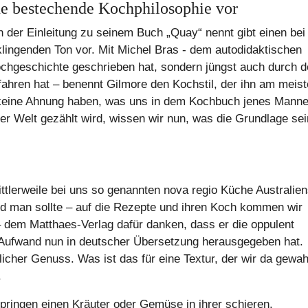
ne bestechende Kochphilosophie vor
 der Einleitung zu seinem Buch „Quay“ nennt gibt einen bei
lingenden Ton vor. Mit Michel Bras - dem autodidaktischen
ochgeschichte geschrieben hat, sondern jüngst auch durch 
fahren hat – benennt Gilmore den Kochstil, der ihn am meis
in keine Ahnung haben, was uns in dem Kochbuch jenes Mann
er Welt gezählt wird, wissen wir nun, was die Grundlage sei
tlerweile bei uns so genannten nova regio Küche Australien
nd man sollte – auf die Rezepte und ihren Koch kommen wir
dem Matthaes-Verlag dafür danken, dass er die oppulent
n Aufwand nun in deutscher Übersetzung herausgegeben hat.
icher Genuss. Was ist das für eine Textur, der wir da gewah
.
 springen einen Kräuter oder Gemüse in ihrer schieren,