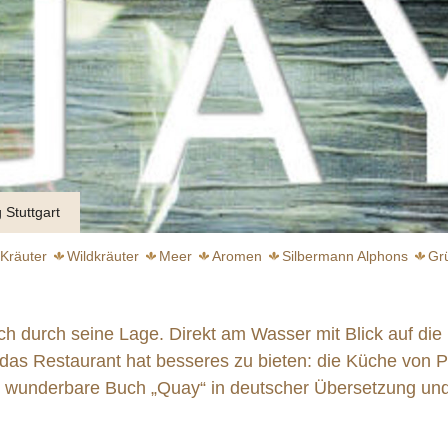
 Stuttgart
Kräuter
Wildkräuter
Meer
Aromen
Silbermann Alphons
Gr
h durch seine Lage. Direkt am Wasser mit Blick auf die
das Restaurant hat besseres zu bieten: die Küche von P
s wunderbare Buch „Quay“ in deutscher Übersetzung un
Auf den Spuren der Bergischen Küchenklassiker
weiter
weiter