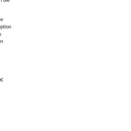
n die
ie
ption
s
en
0€