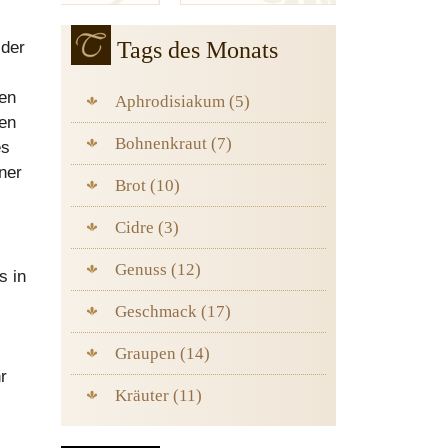
Tags des Monats
 der
den
Aphrodisiakum (5)
ten
Bohnenkraut (7)
es
ner
Brot (10)
Cidre (3)
Genuss (12)
s in
Geschmack (17)
Graupen (14)
r
Kräuter (11)