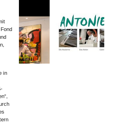
mit
 Fond
und
n,
e in
ß-
en“,
urch
es
tern