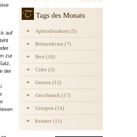
eise
Tags des Monats
Aphrodisiakum (5)
ck auf
teht
Bohnenkraut (7)
oder
en zur
Brot (10)
Salz,
Cidre (3)
e der
Genuss (12)
i
e
Geschmack (17)
er
Graupen (14)
wiesen
Kräuter (11)