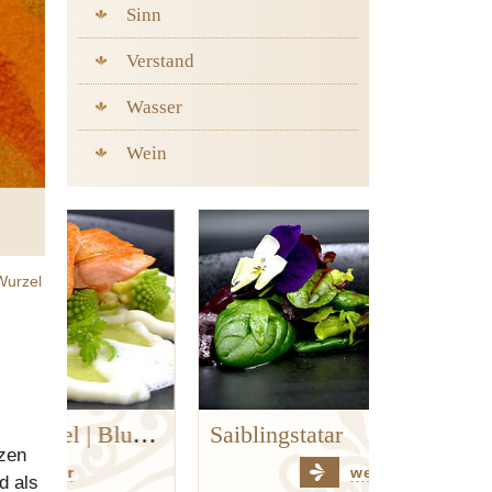
Sinn
Verstand
Wasser
Wein
Wurzel
Goldforelle | Kerbel | Blumenkohl | Hanf
Saiblingstatar
rzen
weiter
d als