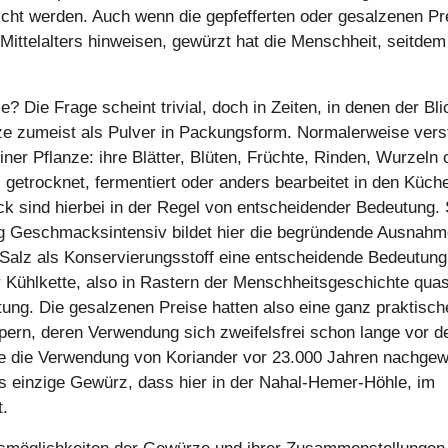
cht werden. Auch wenn die gepfefferten oder gesalzenen Pr
Mittelalters hinweisen, gewürzt hat die Menschheit, seitdem
Die Frage scheint trivial, doch in Zeiten, in denen der Bli
e zumeist als Pulver in Packungsform. Normalerweise vers
ner Pflanze: ihre Blätter, Blüten, Früchte, Rinden, Wurzeln 
 getrocknet, fermentiert oder anders bearbeitet in den Küch
sind hierbei in der Regel von entscheidender Bedeutung. 
nig Geschmacksintensiv bildet hier die begründende Ausnahm
alz als Konservierungsstoff eine entscheidende Bedeutung
 Kühlkette, also in Rastern der Menschheitsgeschichte quas
ung. Die gesalzenen Preise hatten also eine ganz praktisch
ern, deren Verwendung sich zweifelsfrei schon lange vor d
te die Verwendung von Koriander vor 23.000 Jahren nachge
s einzige Gewürz, dass hier in der Nahal-Hemer-Höhle, im
.