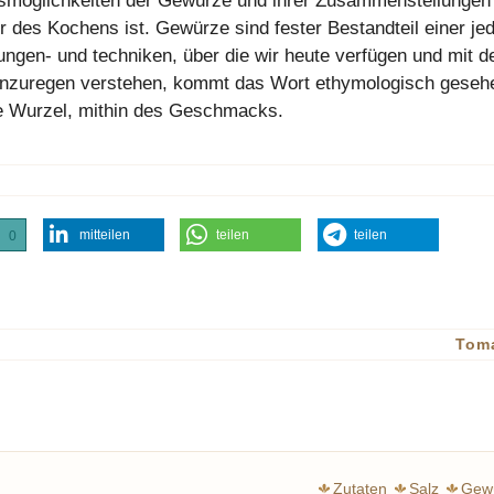
smöglichkeiten der Gewürze und ihrer Zusammenstellungen
r des Kochens ist. Gewürze sind fester Bestandteil einer je
ngen- und techniken, über die wir heute verfügen und mit d
 anzuregen verstehen, kommt das Wort ethymologisch geseh
ie Wurzel, mithin des Geschmacks.
mitteilen
teilen
teilen
0
Tom
Zutaten
Salz
Gew