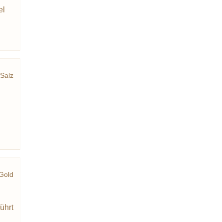
el
n
Salz
Gold
eisch
ührt