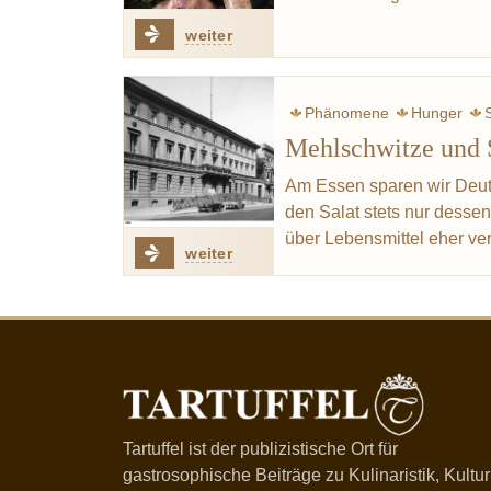
weiter
Phänomene
Hunger
Mehlschwitze und 
Sabbat
Am Essen sparen wir Deuts
den Salat stets nur desse
über Lebensmittel eher ve
weiter
Tartuffel ist der publizistische Ort für
gastrosophische Beiträge zu Kulinaristik, Kultur