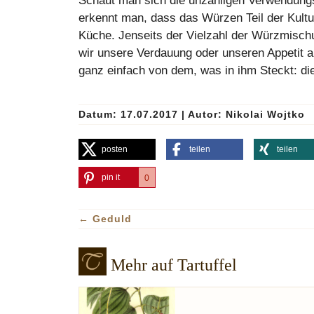
Schaut man sich die unzähligen Verwendung
erkennt man, dass das Würzen Teil der Kultu
Küche. Jenseits der Vielzahl der Würzmischu
wir unsere Verdauung oder unseren Appetit
ganz einfach von dem, was in ihm Steckt: d
Datum: 17.07.2017
|
Autor:
Nikolai Wojtko
posten
teilen
teilen
pin it
0
←
Geduld
Mehr auf Tartuffel