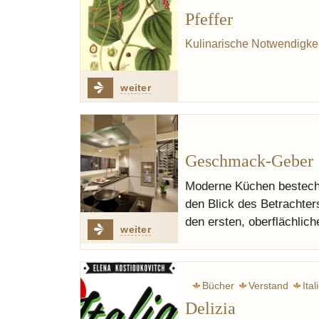
Pfeffer
Kulinarische Notwendigkei
weiter
Geschmack-Geber
Moderne Küchen bestechen
den Blick des Betrachte
den ersten, oberflächlich
weiter
Bücher
Verstand
Ital
Delizia