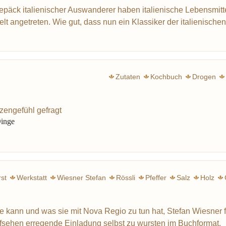
epäck italienischer Auswanderer haben italienische Lebensmitt
t angetreten. Wie gut, dass nun ein Klassiker der italienische
Zutaten
Kochbuch
Drogen
tzengefühl gefragt
Dinge
st
Werkstatt
Wiesner Stefan
Rössli
Pfeffer
Salz
Holz
Kräuter
Speck
Nova Regio
Elemente
Avantgarde
Fl
e kann und was sie mit Nova Regio zu tun hat, Stefan Wiesner f
fsehen erregende Einladung selbst zu wursten im Buchformat.