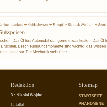
Schlachtbankett
Mehlschwitze
Eintopf
Siebeck Wolfram
Steck
Süßspeisen
Gemüse
Kräuter
Graupen
Weltkrieg
Drittes Reich
Lage
chen. Das Öl fürs Automobil darf gerne etwas kosten. Das Öl f
n Bruchteil. Beschleunigungsmomente sind wichtig, das Wissen
rnachlässigbar. Die Mechanik steht über…
Redaktion
Sitemap
Dr. Nikolai Wojtko
STARTSEITE
PHÄNOMENE
Tartuffel