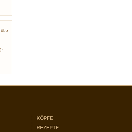
rübe
rung
ür
KÖPFE
REZEPTE