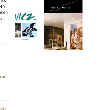
 an,
den
enen
en
ate
→
ürze