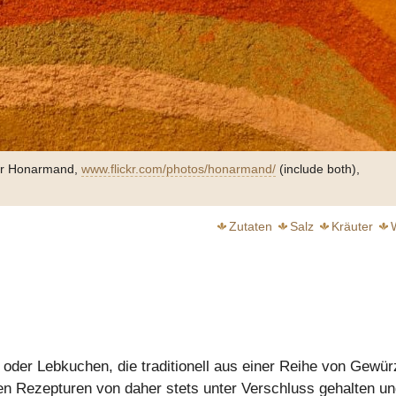
har Honarmand,
www.flickr.com/photos/honarmand/
(include both),
Zutaten
Salz
Kräuter
chwebender Genuss
r- oder Lebkuchen, die traditionell aus einer Reihe von Gewü
weiter
weiter
n Rezepturen von daher stets unter Verschluss gehalten un