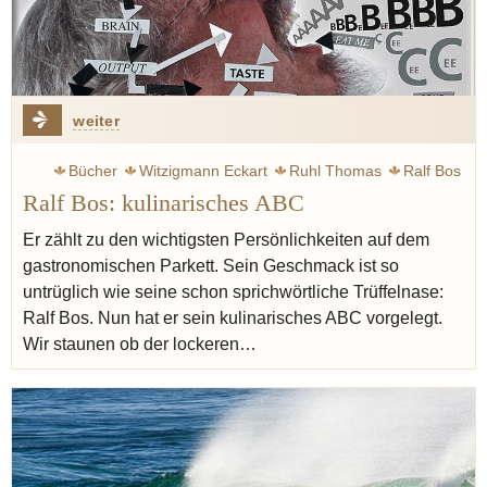
weiter
Bücher
Witzigmann Eckart
Ruhl Thomas
Ralf Bos
Ralf Bos: kulinarisches ABC
Bosfood
Champagner
Gewürze
Zucker
Salz
Öl
Aufklärung
Kant Immanuel
Lardo
Feinkost
Er zählt zu den wichtigsten Persönlichkeiten auf dem
gastronomischen Parkett. Sein Geschmack ist so
Enzyklopädie
Kulinaristik
Xanthan
untrüglich wie seine schon sprichwörtliche Trüffelnase:
Ralf Bos. Nun hat er sein kulinarisches ABC vorgelegt.
Wir staunen ob der lockeren…