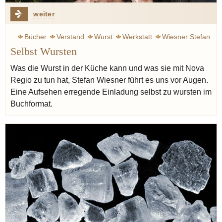
weiter
Bücher
Verstand
Wurst
Werkstatt
Wiesner Stefan
Selbst Wursten
Rössli
Pfeffer
Salz
Holz
Gold
Kräuter
Speck
Nova Regio
Elemente
Avantgarde
Fleisch
Was die Wurst in der Küche kann und was sie mit Nova
Regio zu tun hat, Stefan Wiesner führt es uns vor Augen.
Eine Aufsehen erregende Einladung selbst zu wursten im
Buchformat.