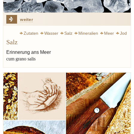
weiter
Zutaten
Wasser
Salz
Mineralien
Meer
Jod
Salz
Pasta
Asche
Jakobsmuschel
Steak
Ei
Erinnerung ans Meer
cum grano salis