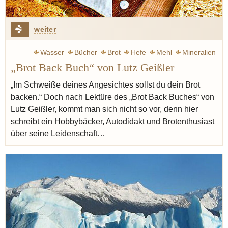
weiter
Wasser
Bücher
Brot
Hefe
Mehl
Mineralien
„Brot Back Buch“ von Lutz Geißler
Salz
Buch
Zeit
Arbeit
Brötchen
„Im Schweiße deines Angesichtes sollst du dein Brot
backen.“ Doch nach Lektüre des „Brot Back Buches“ von
Lutz Geißler, kommt man sich nicht so vor, denn hier
schreibt ein Hobbybäcker, Autodidakt und Brotenthusiast
über seine Leidenschaft…