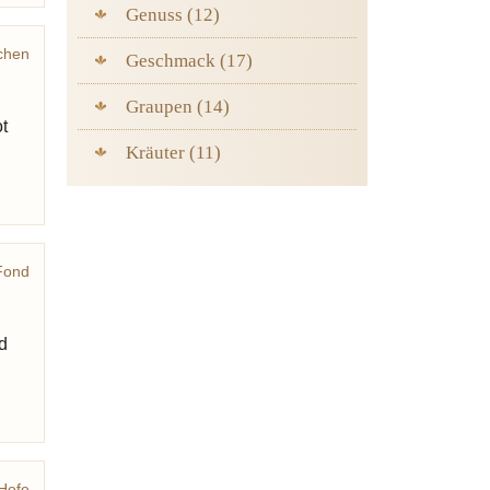
Genuss (12)
chen
Geschmack (17)
Graupen (14)
t
Kräuter (11)
Fond
rstin
d
Hefe