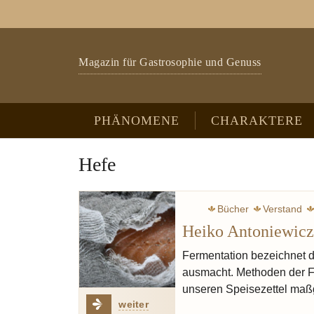
Zum Hauptinhalt springen
Skip to page footer
Magazin für Gastrosophie und Genuss
PHÄNOMENE
CHARAKTERE
Hefe
Bücher
Verstand
Heiko Antoniewicz
Fermentation bezeichnet 
ausmacht. Methoden der Fe
unseren Speisezettel maß
weiter