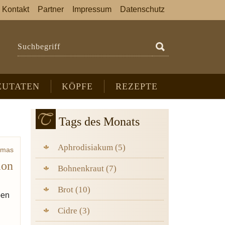
Kontakt
Partner
Impressum
Datenschutz
Suchbegriff
ZUTATEN
KÖPFE
REZEPTE
Tags des Monats
Aphrodisiakum (5)
omas
ion
laude
Bohnenkraut (7)
Brot (10)
ben
Cidre (3)