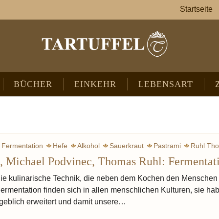
Startseite
BÜCHER
EINKEHR
LEBENSART
Fermentation
Hefe
Alkohol
Sauerkraut
Pastrami
Ruhl Th
, Michael Podvinec, Thomas Ruhl: Fermentat
Wurst
Asche
Tee
Schinken
Lévi-Strauss C
die kulinarische Technik, die neben dem Kochen den Menschen
rmentation finden sich in allen menschlichen Kulturen, sie ha
geblich erweitert und damit unsere…