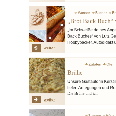
Wasser
Bücher
Br
„Brot Back Buch“ 
„Im Schweiße deines Anges
Back Buches“ von Lutz Geiß
Hobbybäcker, Autodidakt 
weiter
Zutaten
Ofen
Brühe
Unsere Gastautorin Kerstin
liefert Anregungen und Rez
Die Brühe und ich
weiter
Zutaten
Wein