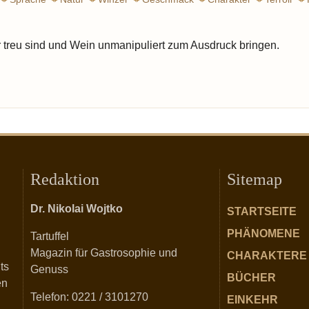
Chemie
Lage
 treu sind und Wein unmanipuliert zum Ausdruck bringen.
Redaktion
Sitemap
Dr. Nikolai Wojtko
STARTSEITE
PHÄNOMENE
Tartuffel
Magazin für Gastrosophie und
CHARAKTERE
ts
Genuss
BÜCHER
en
Telefon: 0221 / 3101270
EINKEHR