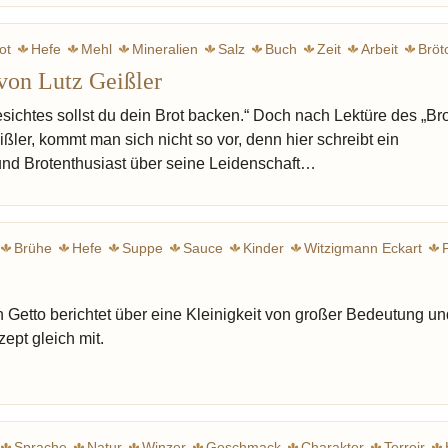
ot
Hefe
Mehl
Mineralien
Salz
Buch
Zeit
Arbeit
Bröt
von Lutz Geißler
ichtes sollst du dein Brot backen.“ Doch nach Lektüre des „Bro
ler, kommt man sich nicht so vor, denn hier schreibt ein
und Brotenthusiast über seine Leidenschaft…
Brühe
Hefe
Suppe
Sauce
Kinder
Witzigmann Eckart
Getto Ke
 Getto berichtet über eine Kleinigkeit von großer Bedeutung un
ept gleich mit.
Sprache
Natur
Winzer
Geschmack
Charakter
Terroir