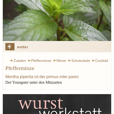
weiter
Zutaten
Pfefferminze
Minze
Schokolade
Cocktail
Pfefferminze
Obst
Erdbeere
Orange
Zitrone
Suppe
Sauce
Tee
Mentha piperita ist der primus inter pares
Der Youngster unter den Minzarten