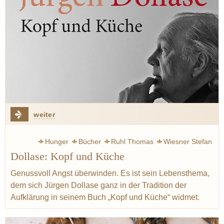
weiter
Hunger
Bücher
Ruhl Thomas
Wiesner Stefan
Dollase: Kopf und Küche
Menchon Eric
Wissler Joachim
Hümbs Christian
Mäeutik
Aufklärung
Bretagne
Normandie
Genussvoll Angst überwinden. Es ist sein Lebensthema,
dem sich Jürgen Dollase ganz in der Tradition der
Aufklärung in seinem Buch „Kopf und Küche“ widmet.