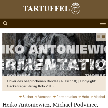
Zum Hauptinhalt springen
Skip to page footer
Cover des besprochenen Bandes (Ausschnitt) | Copyright:
Fackelträger Verlag Köln 2015
Bücher
Verstand
Fermentation
Hefe
Alkohol
Heiko Antoniewicz, Michael Podvinec,
Sauerkraut
Pastrami
Ruhl Thomas
Wurst
Asche
Tee