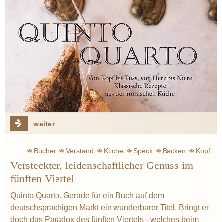
weiter
Bücher
Verstand
Küche
Speck
Backen
Kopf
Versteckter, leidenschaftlicher Genuss im
Herz
Magen
Wurst
Wiesner Stefan
Leber
Blut
fünften Viertel
Sammler
Quinto Quarto. Gerade für ein Buch auf dem
deutschsprachigen Markt ein wunderbarer Titel. Bringt er
doch das Paradox des fünften Viertels - welches beim