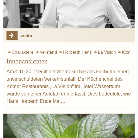
weiter
Charaktere
Verstand
Horberth Hans
La Vision
Köln
Innenansichten
Koch
Leben
Chef-Sache
Ruhl Thomas
Am 4.10.2012 erlitt der Sternekoch Hans Horberth einen
unverschuldeten Verkehrsunfall. Der Küchenchef des
Kölner Restaurants „La Vision“ im Hotel Wasserturm
wurde von einer Autofahrerin erfasst. Dies bedeutete, wie
Hans Horberth Ende Mai…