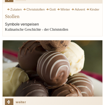
Zutaten
Christstollen
Gott
Winter
Advent
Kinder
Stollen
Stollen
Geschichte
Orient
Gewürze
Rum
Weihnachten
Backen
Marzipan
Phantasie
Zimt
Symbole verspeisen
Kulinarische Geschichte - der Christstollen
Schokolade
weiter