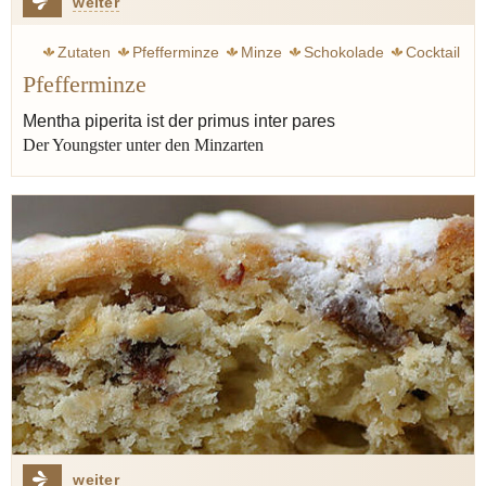
weiter
Zutaten
Pfefferminze
Minze
Schokolade
Cocktail
Pfefferminze
Obst
Erdbeere
Orange
Zitrone
Suppe
Sauce
Tee
Mentha piperita ist der primus inter pares
Der Youngster unter den Minzarten
weiter