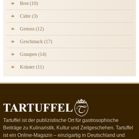
Brot (10)
Cidre (3)
Genuss (12)
Geschmack (17)
Graupen (14)
Kräuter (11)
Tartuffel ist der publizistische Ort für gastrosophische
Beiträge zu Kulinaristik, Kultur und Zeitgeschehen. Tartuffel
ist ein Online-Magazin – einzigartig in Deutschland und