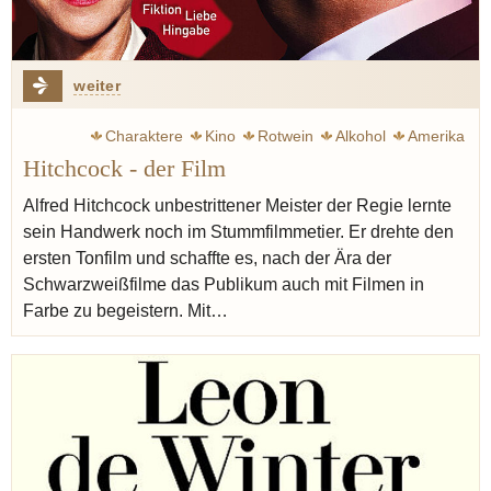
weiter
Charaktere
Kino
Rotwein
Alkohol
Amerika
Hitchcock - der Film
Freud Sigmund
Champagner
Weinkeller
Alfred Hitchcock unbestrittener Meister der Regie lernte
sein Handwerk noch im Stummfilmmetier. Er drehte den
ersten Tonfilm und schaffte es, nach der Ära der
Schwarzweißfilme das Publikum auch mit Filmen in
Farbe zu begeistern. Mit…