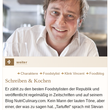
weiter
Charaktere
Foodstylist
Klink Vincent
Foodblog
Schreiben & Kochen
England
Rotwein
Kaffee
Ducasse Alain
Seiser Katharina
Redzepi René
Noma
Neapel
Er zählt zu den besten Foodstylisten der Republik und
veröffentlicht regelmäßig in Zeitschriften und auf seinem
Blog NutriCulinary.com. Kein Mann der lauten Töne, aber
einer, der was zu sagen hat. „Tartuffel“ sprach mit Stevan