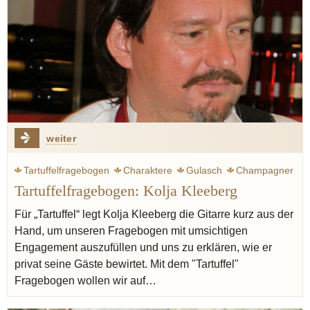
weiter
Tartuffelfragebogen
Charaktere
Gulasch
Champagner
Tartuffelfragebogen: Kolja Kleeberg
Bier
Weißwein
Rotwein
Fernsehkoch
Mailand
Grill
Gastfreundschaft
Piemont
Kräuterbüchlein
Für „Tartuffel“ legt Kolja Kleeberg die Gitarre kurz aus der
Hand, um unseren Fragebogen mit umsichtigen
Engagement auszufüllen und uns zu erklären, wie er
privat seine Gäste bewirtet. Mit dem "Tartuffel"
Fragebogen wollen wir auf…