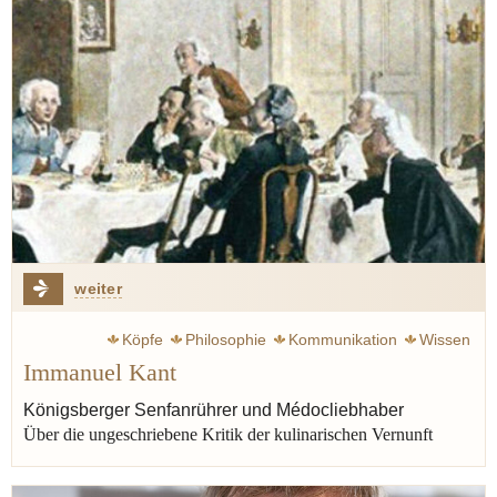
weiter
Köpfe
Philosophie
Kommunikation
Wissen
Immanuel Kant
Aufklärung
Goethe Johann Wolfgang
Schiller Friedrich
Wieland Christoph Martin
Kaffee
Käse
Kabeljau
Königsberger Senfanrührer und Médocliebhaber
Über die ungeschriebene Kritik der kulinarischen Vernunft
Geist
Rotwein
Königsberg
Hegel Georg Wilhelm Friedrich
Kapern