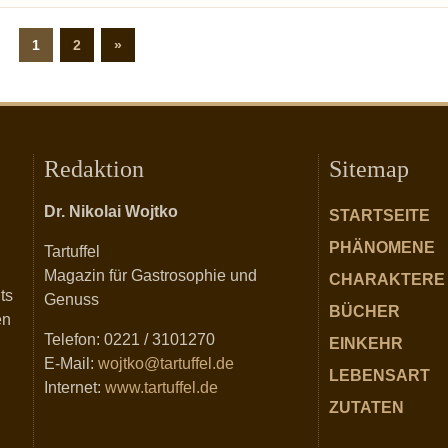
1
2
»
Redaktion
Sitemap
Dr. Nikolai Wojtko
STARTSEITE
PHÄNOMENE
Tartuffel
Magazin für Gastrosophie und
CHARAKTERE
ts
Genuss
BÜCHER
en
Telefon: 0221 / 3101270
EINKEHR
E-Mail:
wojtko@tartuffel.de
LEBENSART
Internet:
www.tartuffel.de
ZUTATEN