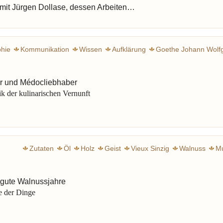
w mit Jürgen Dollase, dessen Arbeiten…
phie
Kommunikation
Wissen
Aufklärung
Goethe Johann Wolf
Wieland Christoph Martin
Kaffee
Käse
Kabeljau
Geist
Rot
Königsberg
Hegel Georg Wilhelm Friedrich
Ka
r und Médocliebhaber
k der kulinarischen Vernunft
Zutaten
Öl
Holz
Geist
Vieux Sinzig
Walnuss
M
 gute Walnussjahre
e der Dinge