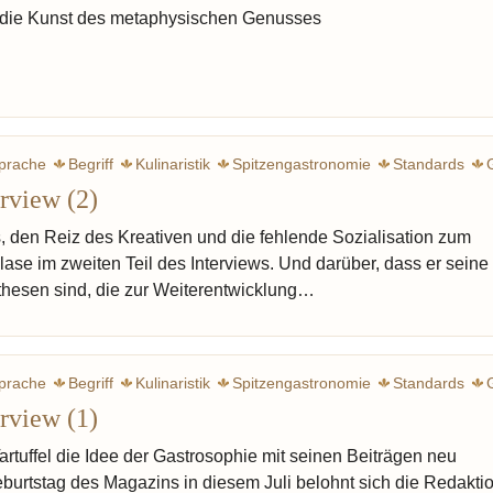
d die Kunst des metaphysischen Genusses
prache
Begriff
Kulinaristik
Spitzengastronomie
Standards
erview (2)
Ruhl Carola
Intelligenz
Ferran Adria
Redzepi René
Ducasse A
Robuchon Joël
Reitbauer Heinz
Bottura Mas
s, den Reiz des Kreativen und die fehlende Sozialisation zum
ase im zweiten Teil des Interviews. Und darüber, dass er seine
othesen sind, die zur Weiterentwicklung…
prache
Begriff
Kulinaristik
Spitzengastronomie
Standards
erview (1)
Vin na
artuffel die Idee der Gastrosophie mit seinen Beiträgen neu
burtstag des Magazins in diesem Juli belohnt sich die Redakti