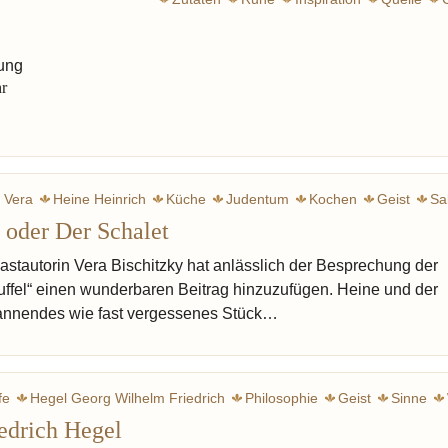
ung
hr
y Vera
Heine Heinrich
Küche
Judentum
Kochen
Geist
Sa
 oder Der Schalet
iller Friedrich
Linsen
Graupen
Reis
Knoblauch
Rumfords
stautorin Vera Bischitzky hat anlässlich der Besprechung der
tuffel“ einen wunderbaren Beitrag hinzuzufügen. Heine und der
pannendes wie fast vergessenes Stück…
fe
Hegel Georg Wilhelm Friedrich
Philosophie
Geist
Sinne
edrich Hegel
 von
Wahrheit
Logik
Genuss
Kant Immanuel
Baruch de Spi