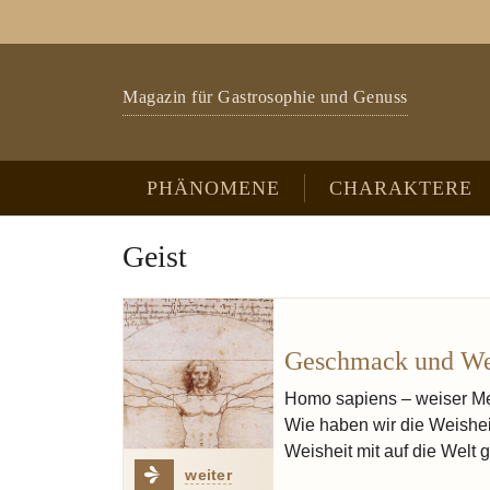
Zum Hauptinhalt springen
Skip to page footer
Magazin für Gastrosophie und Genuss
PHÄNOMENE
CHARAKTERE
Geist
Geschmack und We
Homo sapiens – weiser Me
Wie haben wir die Weishei
Weisheit mit auf die Welt 
weiter