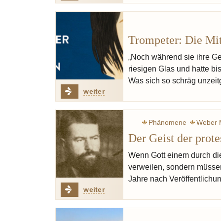
Trompeter: Die Mit
„Noch während sie ihre Ge
riesigen Glas und hatte b
Was sich so schräg unzeitg
weiter
Phänomene
Weber 
Der Geist der prote
Redz
Wenn Gott einem durch die 
verweilen, sondern müssen 
Jahre nach Veröffentlichu
weiter