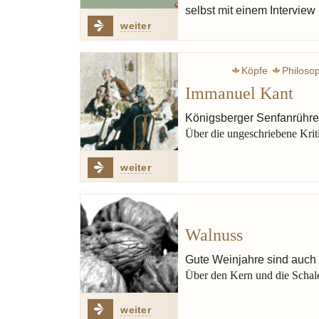
selbst mit einem Intervie
weiter
Köpfe
Philoso
Immanuel Kant
Schiller Friedrich
Königsberger Senfanrühre
Über die ungeschriebene Kriti
weiter
Walnuss
Gute Weinjahre sind auch
Über den Kern und die Schal
weiter