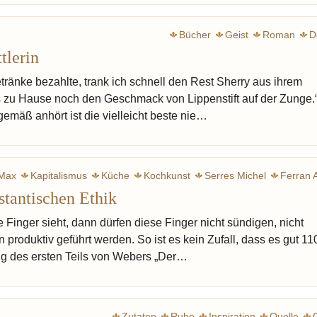
Bücher
Geist
Roman
D
tlerin
tränke bezahlte, trank ich schnell den Rest Sherry aus ihrem
is zu Hause noch den Geschmack von Lippenstift auf der Zunge.
emäß anhört ist die vielleicht beste nie…
Max
Kapitalismus
Küche
Kochkunst
Serres Michel
Ferran 
stantischen Ethik
epi René
Noma
Geist
Hand
Kunst
Kultur
USA
Nova R
Finger sieht, dann dürfen diese Finger nicht sündigen, nicht
produktiv geführt werden. So ist es kein Zufall, dass es gut 11
ng des ersten Teils von Webers „Der…
Zutaten
Ruhe
Inspiration
Quelle