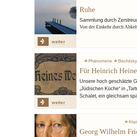
Ruhe
Sammlung durch Zerstreu
Von der Einkehr durch Abke
weiter
Phänomene
Bischitzk
Für Heinrich Heine
Sch
Unsere hoch geschätzte Ga
„Jüdischen Küche“ in „Tar
Schalet, ein gleichsam s
weiter
Köp
Georg Wilhelm Fri
Rumohr carl friedrich