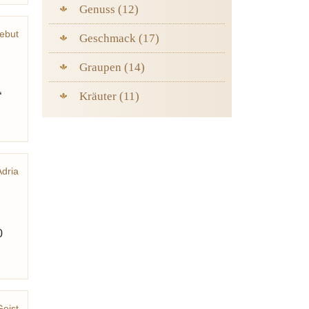
Genuss (12)
ebut
Geschmack (17)
Graupen (14)
Kräuter (11)
“
Adria
egio
0
Geist