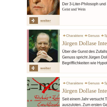
Der 3-Liter-Philosoph un
Geist und Wein
weiter
Charaktere
Genuss
S
Jürgen Dollase Int
Ruhl Thomas
Gerfer-
Über die Gunst des Zufall
Genuss spricht Jürgen Doll
Begrifflichkeiten wie Hyp
weiter
Charaktere
Genuss
S
Jürgen Dollase Int
Seit einem Jahr versucht T
auszuloten. Zum ersten Ge