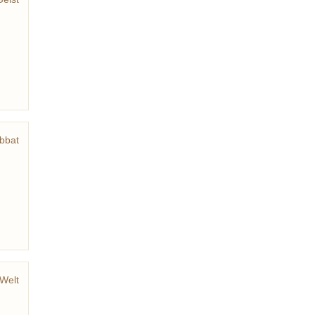
bbat
uppe
Welt
noza