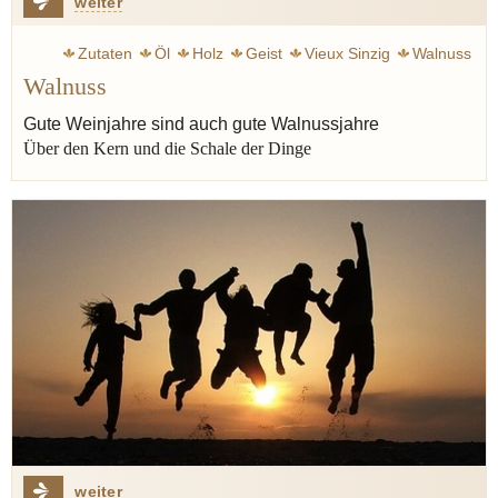
weiter
Zutaten
Öl
Holz
Geist
Vieux Sinzig
Walnuss
Walnuss
Musse
Gute Weinjahre sind auch gute Walnussjahre
Über den Kern und die Schale der Dinge
weiter