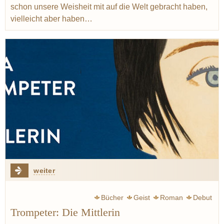
schon unsere Weisheit mit auf die Welt gebracht haben,
vielleicht aber haben…
weiter
Bücher
Geist
Roman
Debut
Trompeter: Die Mittlerin