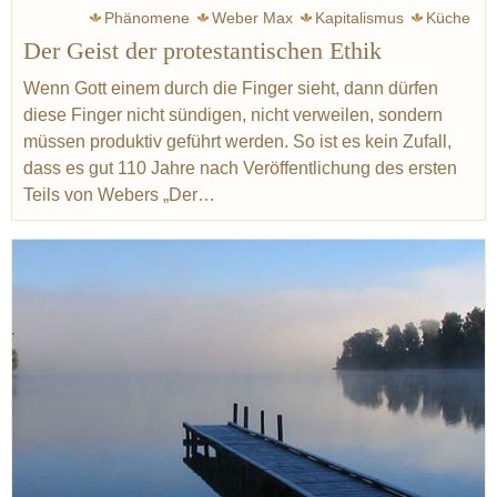
Phänomene
Weber Max
Kapitalismus
Küche
Der Geist der protestantischen Ethik
Kochkunst
Serres Michel
Ferran Adria
Redzepi René
Noma
Geist
Hand
Kunst
Kultur
USA
Wenn Gott einem durch die Finger sieht, dann dürfen
diese Finger nicht sündigen, nicht verweilen, sondern
Nova Regio
müssen produktiv geführt werden. So ist es kein Zufall,
dass es gut 110 Jahre nach Veröffentlichung des ersten
Teils von Webers „Der…