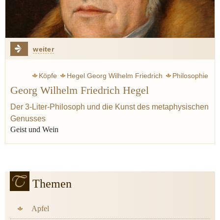
weiter
Köpfe
Hegel Georg Wilhelm Friedrich
Philosophie
Georg Wilhelm Friedrich Hegel
Geist
Sinne
Welt
Rumohr carl friedrich von
Wahrheit
Logik
Genuss
Kant Immanuel
Der 3-Liter-Philosoph und die Kunst des metaphysischen
Genusses
Baruch de Spinoza
Geist und Wein
Themen
Apfel