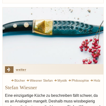
weiter
Bücher
Wiesner Stefan
Mystik
Philosophie
Holz
Stefan Wiesner
Piment
Wissing Michael
Marzipan
Rössli
Gold
Stein
Terroir
Knoblauch
Eine einzigartige Küche zu beschreiben fällt schwer, da
es an Analogien mangelt. Deshalb muss wissbegierig