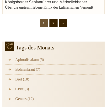
Wieland Christoph Martin
Kaffee
Käse
Kabeljau
Königsberger Senfanrührer und Médocliebhaber
Über die ungeschriebene Kritik der kulinarischen Vernunft
Geist
Rotwein
Königsberg
Hegel Georg Wilhelm Friedrich
Kapern
1
2
»
Tags des Monats
Aphrodisiakum (5)
Bohnenkraut (7)
Brot (10)
Cidre (3)
Genuss (12)