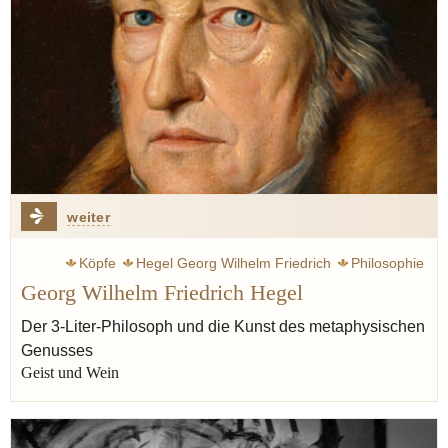
weiter
Köpfe
Hegel Georg Wilhelm Friedrich
Philosophie
Georg Wilhelm Friedrich Hegel
Geist
Sinne
Welt
Rumohr carl friedrich von
Wahrheit
Logik
Genuss
Kant Immanuel
Der 3-Liter-Philosoph und die Kunst des metaphysischen
Genusses
Baruch de Spinoza
Geist und Wein