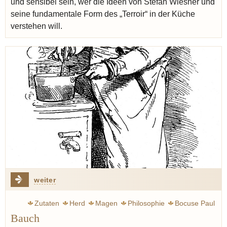
und sensibel sein, wer die Ideen von Stefan Wiesner und
seine fundamentale Form des „Terroir“ in der Küche
verstehen will.
weiter
Zutaten
Herd
Magen
Philosophie
Bocuse Paul
Bauch
Elverfeld Sven
Wissler Joachim
Müller Dieter