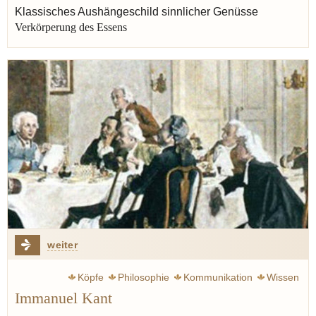
Erfort Klaus
Klink Vincent
Linster Lea
Klassisches Aushängeschild sinnlicher Genüsse
Verkörperung des Essens
Balzac Honoré de
Point Fernand
New Yorker
Liebling A.J.
Geschmack
Genuss
Butter
weiter
Köpfe
Philosophie
Kommunikation
Wissen
Immanuel Kant
Aufklärung
Goethe Johann Wolfgang
Schiller Friedrich