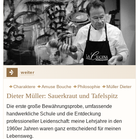
weiter
Charaktere
Amuse Bouche
Philosophie
Müller Dieter
Dieter Müller: Sauerkraut und Tafelspitz
Tafelspitz
Kartoffel
Fisch
Schwarzwald
Müller Jörg
Sauerkraut
Baden
Meerrettich
Die erste große Bewährungsprobe, umfassende
handwerkliche Schule und die Entdeckung
professioneller Leidenschaft: meine Lehrjahre in den
1960er Jahren waren ganz entscheidend für meinen
Lebensweg.