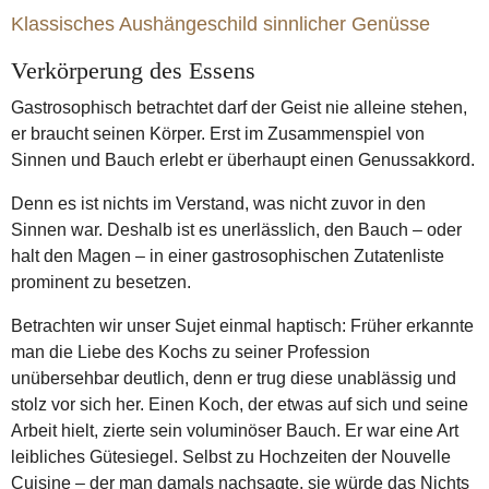
Klink Vincent
Linster Lea
Balzac Honoré de
Klassisches Aushängeschild sinnlicher Genüsse
Point Fernand
New Yorker
Liebling A.J.
Geschmack
Verkörperung des Essens
Genuss
Butter
Gastrosophisch betrachtet darf der Geist nie alleine stehen,
er braucht seinen Körper. Erst im Zusammenspiel von
Sinnen und Bauch erlebt er überhaupt einen Genussakkord.
Denn es ist nichts im Verstand, was nicht zuvor in den
Sinnen war. Deshalb ist es unerlässlich, den Bauch – oder
halt den Magen – in einer gastrosophischen Zutatenliste
prominent zu besetzen.
Betrachten wir unser Sujet einmal haptisch: Früher erkannte
man die Liebe des Kochs zu seiner Profession
unübersehbar deutlich, denn er trug diese unablässig und
stolz vor sich her. Einen Koch, der etwas auf sich und seine
Arbeit hielt, zierte sein voluminöser Bauch. Er war eine Art
leibliches Gütesiegel. Selbst zu Hochzeiten der Nouvelle
Cuisine – der man damals nachsagte, sie würde das Nichts