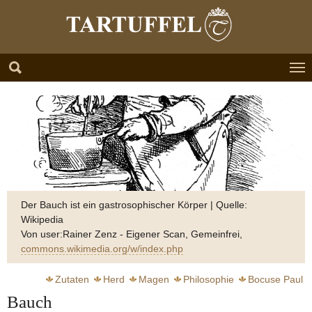
Zum Hauptinhalt springen
Skip to page footer
Der Bauch ist ein gastrosophischer Körper | Quelle:
Wikipedia
Von user:Rainer Zenz - Eigener Scan, Gemeinfrei,
commons.wikimedia.org/w/index.php
Zutaten
Herd
Magen
Philosophie
Bocuse Paul
Bauch
Elverfeld Sven
Wissler Joachim
Müller Dieter
Erfort Klaus