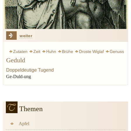
weiter
Zutaten
Zeit
Huhn
Brühe
Droste Wiglaf
Genuss
Geduld
Geschmack
Lauch
Doppeldeutige Tugend
Ge-Duld-ung
Themen
Apfel