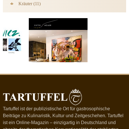
Kräuter (11)
Tartuffel ist der publizistische Ort für gastrosophische
Beiträge zu Kulinaristik, Kultur und Zeitgeschehen. Tartuffel
ist ein Online-Magazin – einzigartig in Deutschland und