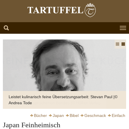
Zum Hauptinhalt springen
Skip to page footer
Leistet kulinarisch feine Übersetzungsarbeit: Stevan Paul |©
Andrea Tode
Bücher
Japan
Bibel
Geschmack
Einfach
Japan Feinheimisch