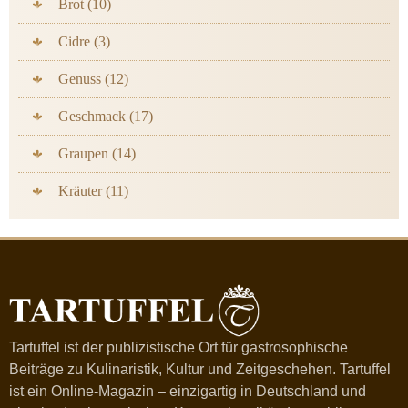
Brot (10)
Cidre (3)
Genuss (12)
Geschmack (17)
Graupen (14)
Kräuter (11)
Tartuffel ist der publizistische Ort für gastrosophische
Beiträge zu Kulinaristik, Kultur und Zeitgeschehen. Tartuffel
ist ein Online-Magazin – einzigartig in Deutschland und