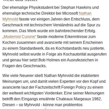
Der ehemalige Physikstudent bei Stephan Hawkins und
ehemalige technische Direktor bei Microsoft
Nathan
Myhrvold
fasste vor einigen Jahren den Entschluss, dem
Geschmack mit technischem Verständnis auf die Spur zu
kommen. Das Werk wurde ein bahnbrechender Erfolg.
„Modernist Cuisine“
fasste moderne Erkenntnisse zum
Kochen zusammen und avancierte mit seinem Erscheinen
zu einem Standardwerk, da es Kochstandards neu justierte.
Myhrvold selbst wurde in Folge als Kochautorität ausgerufen
und genau hier setzt Bob Holmes ein Ausrufezeichen in
Fragen des Geschmacks.
Wie viele Neuerer stieß Nathan Myhrvold die etablierten
Meinungen um, und damit vielen Experten vor den Kopf und
avancierte laut der Fachzeitschrift Foreign Policy zu einem
der weltweit wichtigsten Vordenker. Eine seiner Meinungen
betrifft den Eingangs erwähnte Chateaux Margeaux 1982.
Diesen – so Myhrvold - könne man problemlos