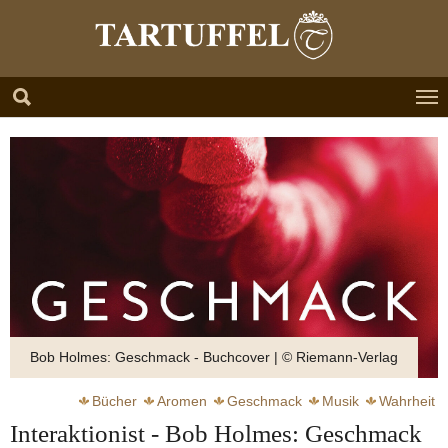
Zum Hauptinhalt springen
Skip to page footer
Bob Holmes: Geschmack - Buchcover | © Riemann-Verlag
Bücher
Aromen
Geschmack
Musik
Wahrheit
Interaktionist - Bob Holmes: Geschmack
Moderne
Mundgefühl