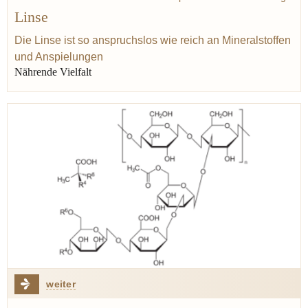
Linse
Antike
Mittelalter
Eisen
Hülsenfrucht
Bohne
Bibel
Bohnenkraut
Baruch de Spinoza
Kichererbse
Die Linse ist so anspruchslos wie reich an Mineralstoffen
und Anspielungen
Nährende Vielfalt
weiter