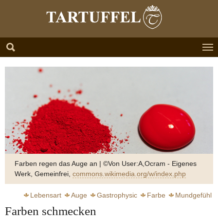
Zum Hauptinhalt springen
Skip to page footer
Farben regen das Auge an | ©Von User:A,Ocram - Eigenes
Werk, Gemeinfrei,
commons.wikimedia.org/w/index.php
Lebensart
Auge
Gastrophysic
Farbe
Mundgefühl
Farben schmecken