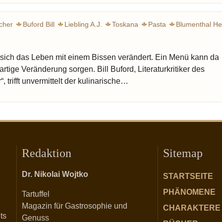
cher
Buford Bill
Liebling A.J.
Toskana
Pasta
Blumenthal He
Artusi Pellegrino
New Yorker
Brillat-Savarin Jean Ant
 sich das Leben mit einem Bissen verändert. Ein Menü kann da
rtige Veränderung sorgen. Bill Buford, Literaturkritiker des
 trifft unvermittelt der kulinarische…
Redaktion
Sitemap
Dr. Nikolai Wojtko
STARTSEITE
PHÄNOMENE
Tartuffel
Magazin für Gastrosophie und
CHARAKTERE
ts
Genuss