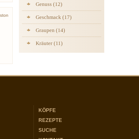
Genuss (12)
ston
Geschmack (17)
helme
Graupen (14)
Kräuter (11)
KÖPFE
REZEPTE
SUCHE