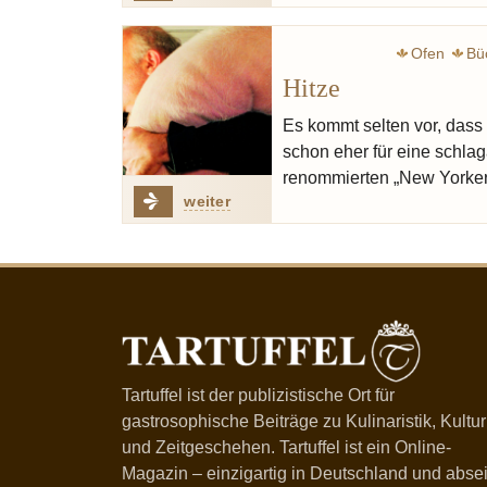
Ofen
Bü
Hitze
Es kommt selten vor, dass
schon eher für eine schlaga
renommierten „New Yorker“,
weiter
Tartuffel ist der publizistische Ort für
gastrosophische Beiträge zu Kulinaristik, Kultur
und Zeitgeschehen. Tartuffel ist ein Online-
Magazin – einzigartig in Deutschland und absei