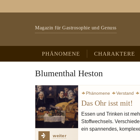
Zum Hauptinhalt springen
Skip to page footer
Magazin für Gastrosophie und Genuss
PHÄNOMENE
CHARAKTERE
Blumenthal Heston
Phänomene
Verstand
Das Ohr isst mit!
Essen und Trinken ist meh
Stoffwechsels. Verschied
ein spannendes, komplexes
weiter