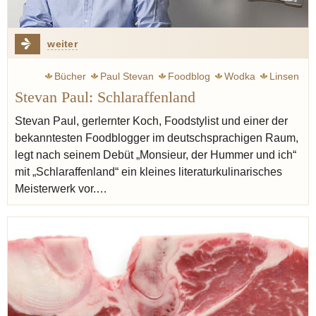
weiter
Bücher
Paul Stevan
Foodblog
Wodka
Linsen
Stevan Paul: Schlaraffenland
Liebe
Realität
Botschaft
Gourmet
Debut
Stevan Paul, gerlernter Koch, Foodstylist und einer der
bekanntesten Foodblogger im deutschsprachigen Raum,
legt nach seinem Debüt „Monsieur, der Hummer und ich“
mit „Schlaraffenland“ ein kleines literaturkulinarisches
Meisterwerk vor.…