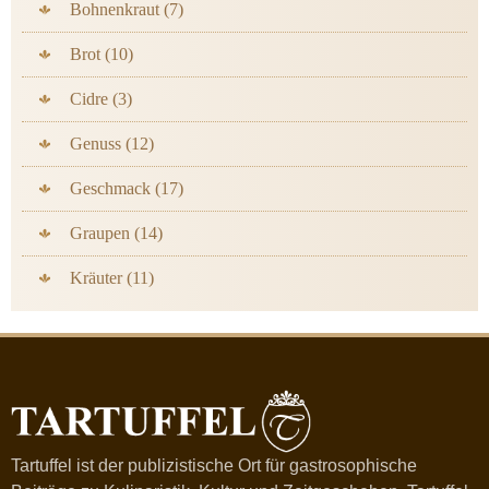
Bohnenkraut (7)
Brot (10)
Cidre (3)
Genuss (12)
Geschmack (17)
Graupen (14)
Kräuter (11)
Tartuffel ist der publizistische Ort für gastrosophische