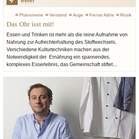
weiter
Phänomene
Verstand
Auge
Ferran Adria
Musik
Das Ohr isst mit!
Spitzengastronomie
Blumenthal Heston
Gourmet
Essen und Trinken ist mehr als die reine Aufnahme von
Nahrung zur Aufrechterhaltung des Stoffwechsels.
Verschiedene Kulturtechniken machen aus der
Notwendigkeit der Ernährung ein spannendes,
komplexes Esserlebnis, das Gemeinschaft stiftet…