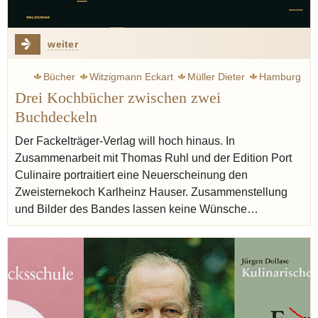
weiter
Bücher
Witzigmann Eckart
Müller Dieter
Hamburg
Drei Kochbücher zwischen zwei
München
Rezept
Ruhl Thomas
Port culinaire
Buchdeckeln
Spitzengastronomie
Der Fackelträger-Verlag will hoch hinaus. In
Zusammenarbeit mit Thomas Ruhl und der Edition Port
Culinaire portraitiert eine Neuerscheinung den
Zweisternekoch Karlheinz Hauser. Zusammenstellung
und Bilder des Bandes lassen keine Wünsche…