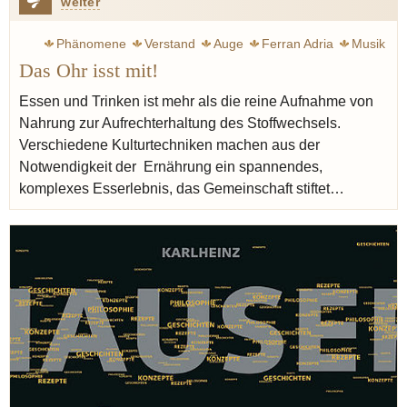
weiter
Phänomene
Verstand
Auge
Ferran Adria
Musik
Das Ohr isst mit!
Spitzengastronomie
Blumenthal Heston
Gourmet
Essen und Trinken ist mehr als die reine Aufnahme von
Nahrung zur Aufrechterhaltung des Stoffwechsels.
Verschiedene Kulturtechniken machen aus der
Notwendigkeit der Ernährung ein spannendes,
komplexes Esserlebnis, das Gemeinschaft stiftet…