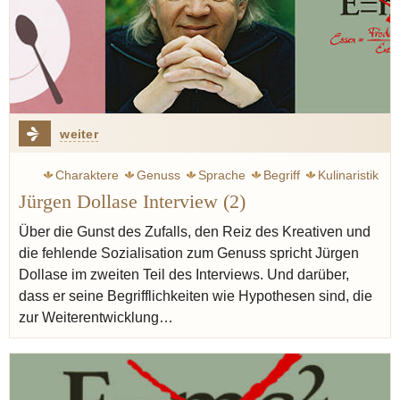
weiter
Charaktere
Genuss
Sprache
Begriff
Kulinaristik
Jürgen Dollase Interview (2)
Spitzengastronomie
Standards
Geist
Ruhl Thomas
Gerfer-Ruhl Carola
Intelligenz
Ferran Adria
Über die Gunst des Zufalls, den Reiz des Kreativen und
die fehlende Sozialisation zum Genuss spricht Jürgen
Redzepi René
Ducasse Alain
Robuchon Joël
Dollase im zweiten Teil des Interviews. Und darüber,
Reitbauer Heinz
Bottura Massimo
dass er seine Begrifflichkeiten wie Hypothesen sind, die
zur Weiterentwicklung…