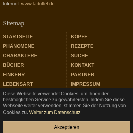
Internet:
www.tartuffel.de
Sitemap
STARTSEITE
KÖPFE
PHÄNOMENE
REZEPTE
CHARAKTERE
SUCHE
BÜCHER
KONTAKT
EINKEHR
PARTNER
LEBENSART
IMPRESSUM
Diese Webseite verwendet Cookies, um Ihnen den
ZUTATEN
DATENSCHUTZ
bestmöglichen Service zu gewährleisten. Indem Sie diese
Webseite weiter verwenden, stimmen Sie der Nutzung von
Cookies zu.
Weiter zum Datenschutz
TARTUFFEL © Copyright 2025 ★ Magazin für Gastrosophie
Akzeptieren
und Genuss