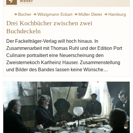
weiter
Bücher
Witzigmann Eckart
Müller Dieter
Hamburg
Drei Kochbücher zwischen zwei
München
Rezept
Ruhl Thomas
Port culinaire
Buchdeckeln
Spitzengastronomie
Der Fackelträger-Verlag will hoch hinaus. In
Zusammenarbeit mit Thomas Ruhl und der Edition Port
Culinaire portraitiert eine Neuerscheinung den
Zweisternekoch Karlheinz Hauser. Zusammenstellung
und Bilder des Bandes lassen keine Wünsche…