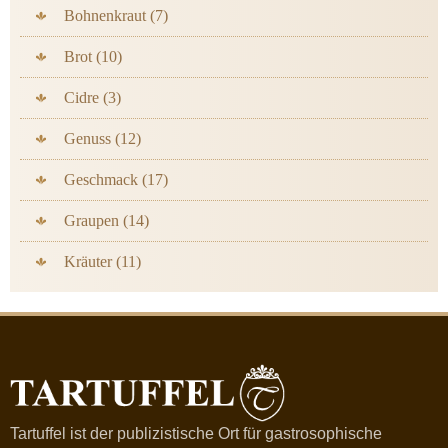
Bohnenkraut (7)
Brot (10)
Cidre (3)
Genuss (12)
Geschmack (17)
Graupen (14)
Kräuter (11)
Tartuffel ist der publizistische Ort für gastrosophische