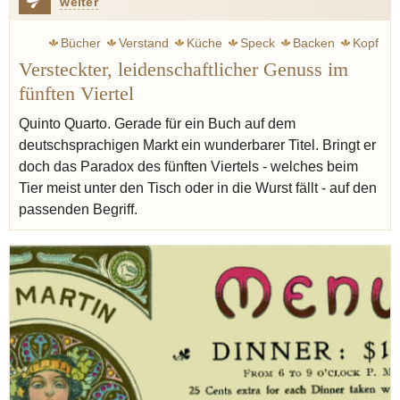
weiter
Bücher
Verstand
Küche
Speck
Backen
Kopf
Versteckter, leidenschaftlicher Genuss im
Herz
Magen
Wurst
Wiesner Stefan
Leber
Blut
fünften Viertel
Sammler
Quinto Quarto. Gerade für ein Buch auf dem
deutschsprachigen Markt ein wunderbarer Titel. Bringt er
doch das Paradox des fünften Viertels - welches beim
Tier meist unter den Tisch oder in die Wurst fällt - auf den
passenden Begriff.