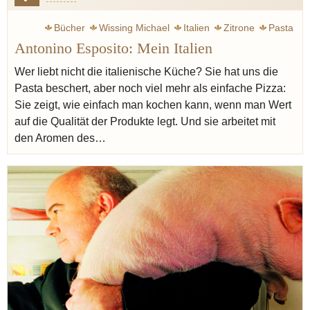
Bücher
Wissing Michael
Italien
Zitrone
Pasta
Antonino Esposito: Mein Italien
Pizza
Baden
Fisch
Parmesan
Spargel
Artusi Pellegrino
Bergamotte
Weißwein
Wer liebt nicht die italienische Küche? Sie hat uns die
Pasta beschert, aber noch viel mehr als einfache Pizza:
Sie zeigt, wie einfach man kochen kann, wenn man Wert
auf die Qualität der Produkte legt. Und sie arbeitet mit
den Aromen des…