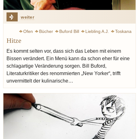
weiter
Ofen
Bücher
Buford Bill
Liebling A.J.
Toskana
Hitze
Pasta
Blumenthal Heston
Artusi Pellegrino
New Yorker
Brillat-Savarin Jean Anthelme
Es kommt selten vor, dass sich das Leben mit einem
Bissen verändert. Ein Menü kann da schon eher für eine
schlagartige Veränderung sorgen. Bill Buford,
Literaturkritiker des renommierten „New Yorker“, trifft
unvermittelt der kulinarische…