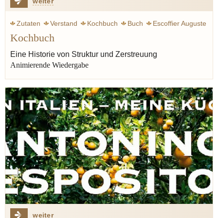
weiter
Zutaten
Verstand
Kochbuch
Buch
Escoffier Auguste
Kochbuch
Carême Marie-Antoine
Koch
Struktur
Franz Keller
Artusi Pellegrino
Kinder
Eine Historie von Struktur und Zerstreuung
Animierende Wiedergabe
weiter