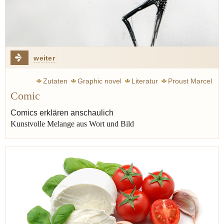
weiter
Zutaten
Graphic novel
Literatur
Proust Marcel
Comic
Kochbuch
Busch Wilhelm
Asterix
Comic
Artusi Pellegrino
Comics erklären anschaulich
Kunstvolle Melange aus Wort und Bild