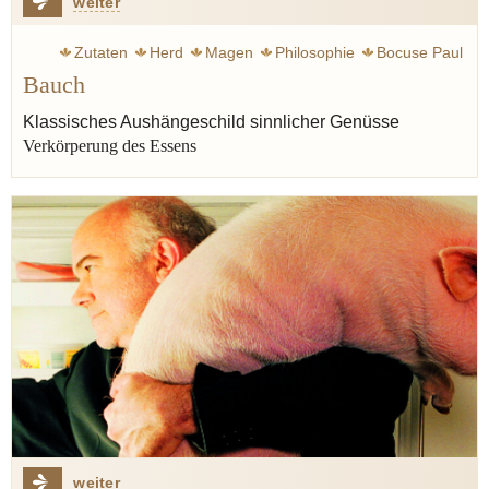
weiter
Zutaten
Herd
Magen
Philosophie
Bocuse Paul
Bauch
Elverfeld Sven
Wissler Joachim
Müller Dieter
Erfort Klaus
Klink Vincent
Linster Lea
Klassisches Aushängeschild sinnlicher Genüsse
Verkörperung des Essens
Balzac Honoré de
Point Fernand
New Yorker
Liebling A.J.
Geschmack
Genuss
Butter
weiter