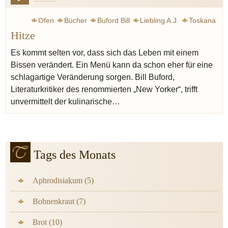
Ofen
Bücher
Buford Bill
Liebling A.J.
Toskana
Hitze
Pasta
Blumenthal Heston
Artusi Pellegrino
New Yorker
Brillat-Savarin Jean Anthelme
Es kommt selten vor, dass sich das Leben mit einem
Bissen verändert. Ein Menü kann da schon eher für eine
schlagartige Veränderung sorgen. Bill Buford,
Literaturkritiker des renommierten „New Yorker“, trifft
unvermittelt der kulinarische…
Tags des Monats
Aphrodisiakum (5)
Bohnenkraut (7)
Brot (10)