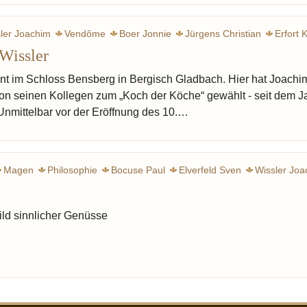
ler Joachim
Vendôme
Boer Jonnie
Jürgens Christian
Erfort 
Wissler
Austern
Champagner
Ästhetik
Botschaft
Ruhe
Buchwe
nt im Schloss Bensberg in Bergisch Gladbach. Hier hat Joachi
 von seinen Kollegen zum „Koch der Köche“ gewählt - seit dem J
 Unmittelbar vor der Eröffnung des 10.…
Magen
Philosophie
Bocuse Paul
Elverfeld Sven
Wissler Joa
t Klaus
Klink Vincent
Linster Lea
Balzac Honoré de
Point Fer
New Yorker
Liebling A.J.
Geschmack
Genuss
B
ld sinnlicher Genüsse