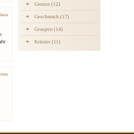
Genuss (12)
Klaus
Geschmack (17)
izen
Graupen (14)
m
Kräuter (11)
ahr
chim
nand
utter