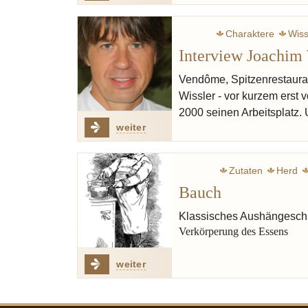
Charaktere
Wiss
Interview Joachim 
Vendôme, Spitzenrestaura
Wissler - vor kurzem erst
2000 seinen Arbeitsplatz.
weiter
Zutaten
Herd
Bauch
Müller Dieter
Erfor
Klassisches Aushängeschi
Verkörperung des Essens
weiter