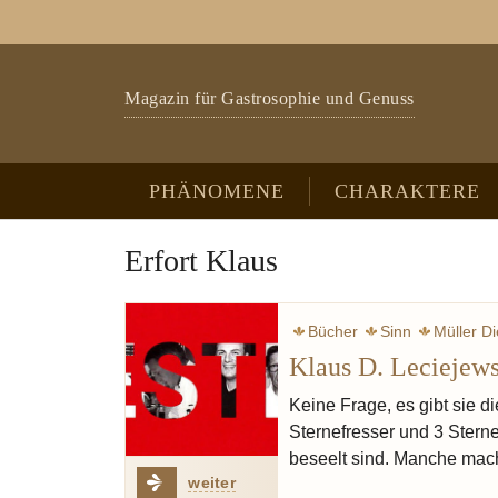
Zum Hauptinhalt springen
Skip to page footer
Magazin für Gastrosophie und Genuss
PHÄNOMENE
CHARAKTERE
Erfort Klaus
Bücher
Sinn
Müller Di
Klaus D. Leciejews
Keine Frage, es gibt sie d
Sternefresser und 3 Stern
beseelt sind. Manche mach
weiter