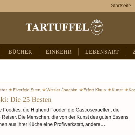
Startseite
BÜCHER
EINKEHR
LEBENSART
eter
Elverfeld Sven
Wissler Joachim
Erfort Klaus
Kunst
Ko
ki: Die 25 Besten
Kreativität
Generationen
Avantg
ie Foodies, die Highend Fooder, die Gastrosexuellen, die
e Reiser. Die Menschen, die von der Kunst des guten Essens
en aus ihrer Küche eine Profiwerkstatt, andere…