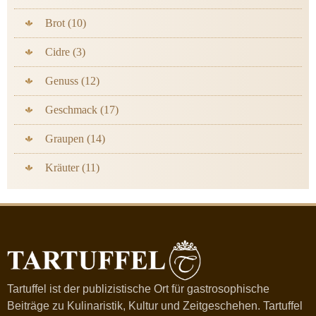
Brot (10)
Cidre (3)
Genuss (12)
Geschmack (17)
Graupen (14)
Kräuter (11)
Tartuffel ist der publizistische Ort für gastrosophische
Beiträge zu Kulinaristik, Kultur und Zeitgeschehen. Tartuffel