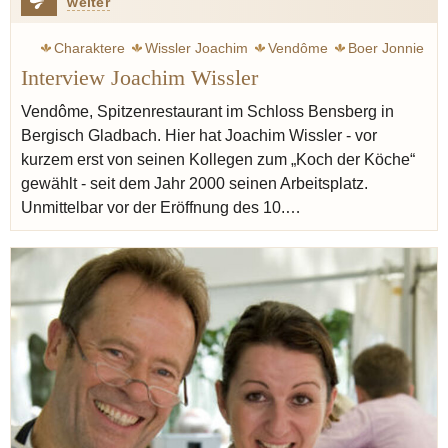
weiter
Charaktere
Wissler Joachim
Vendôme
Boer Jonnie
Interview Joachim Wissler
Jürgens Christian
Erfort Klaus
Austern
Champagner
Ästhetik
Botschaft
Ruhe
Buchweizen
Vendôme, Spitzenrestaurant im Schloss Bensberg in
Bergisch Gladbach. Hier hat Joachim Wissler - vor
kurzem erst von seinen Kollegen zum „Koch der Köche“
gewählt - seit dem Jahr 2000 seinen Arbeitsplatz.
Unmittelbar vor der Eröffnung des 10.…