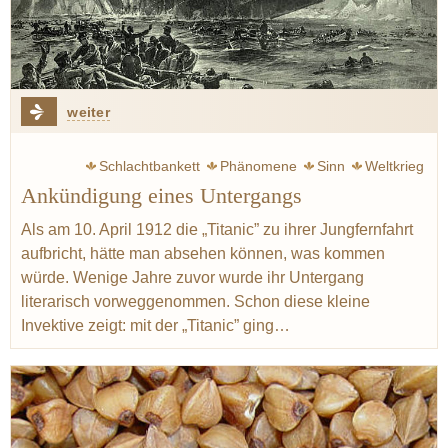
weiter
Schlachtbankett
Phänomene
Sinn
Weltkrieg
Ankündigung eines Untergangs
Zweig Stefan
Krieg
Escoffier Auguste
Ritz
Küche
Austern
Käse
Spargel
Lachs
Graupen
Gerste
Als am 10. April 1912 die „Titanic” zu ihrer Jungfernfahrt
aufbricht, hätte man absehen können, was kommen
Birne
Sherry
Madeira
würde. Wenige Jahre zuvor wurde ihr Untergang
literarisch vorweggenommen. Schon diese kleine
Invektive zeigt: mit der „Titanic” ging…