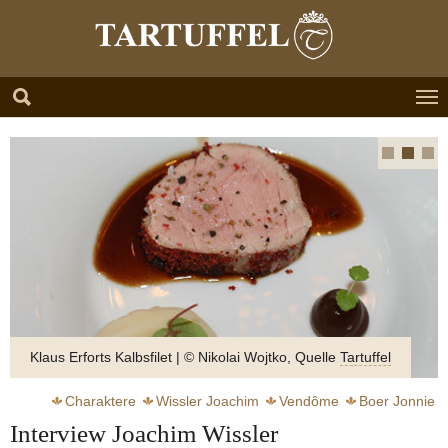
Zum Hauptinhalt springen
Skip to page footer
Klaus Erforts Kalbsfilet | © Nikolai Wojtko, Quelle
Tartuffel
Charaktere
Wissler Joachim
Vendôme
Boer Jonnie
Interview Joachim Wissler
Jürgens Christian
Erfort Klaus
Austern
Champagner