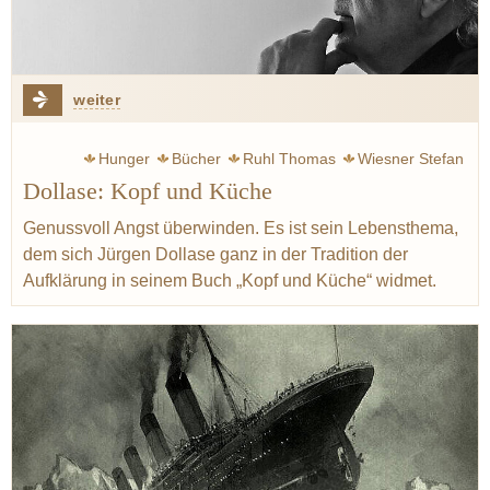
weiter
Hunger
Bücher
Ruhl Thomas
Wiesner Stefan
Dollase: Kopf und Küche
Menchon Eric
Wissler Joachim
Hümbs Christian
Mäeutik
Aufklärung
Bretagne
Normandie
Genussvoll Angst überwinden. Es ist sein Lebensthema,
dem sich Jürgen Dollase ganz in der Tradition der
Aufklärung in seinem Buch „Kopf und Küche“ widmet.