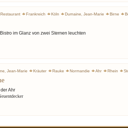
Restaurant
Frankreich
Köln
Dumaine, Jean-Marie
Birne
B
Dekonstruk
 Bistro im Glanz von zwei Sternen leuchten
ne, Jean-Marie
Kräuter
Rauke
Normandie
Ahr
Rhein
St
ne
Sinzig
Kräuterbüchlein
Menchon 
 der Ahr
 Neuentdecker