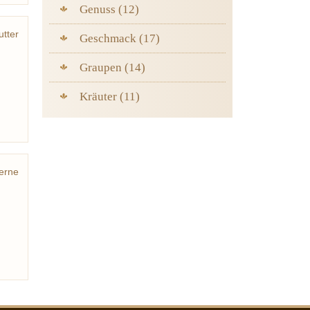
Genuss (12)
utter
Geschmack (17)
teur
Graupen (14)
Kräuter (11)
erne
Eric