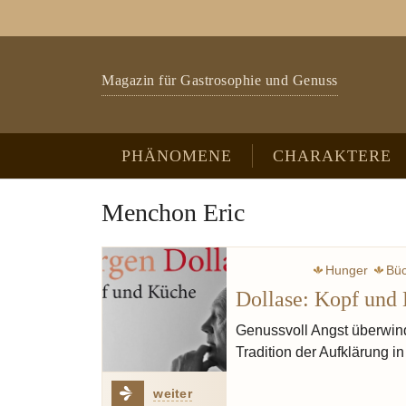
Zum Hauptinhalt springen
Skip to page footer
Magazin für Gastrosophie und Genuss
PHÄNOMENE
CHARAKTERE
Menchon Eric
Hunger
Bü
Dollase: Kopf und
Genussvoll Angst überwind
Tradition der Aufklärung 
weiter