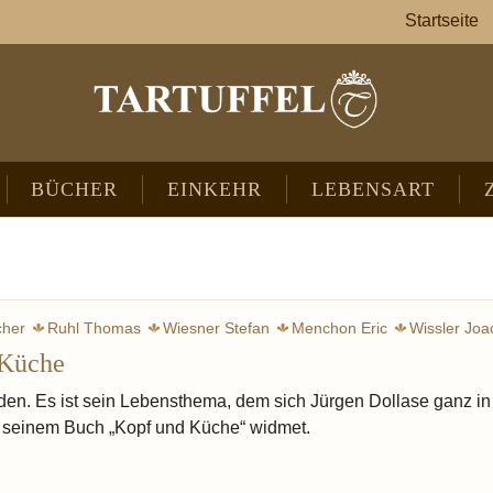
Startseite
BÜCHER
EINKEHR
LEBENSART
cher
Ruhl Thomas
Wiesner Stefan
Menchon Eric
Wissler Joa
 Küche
Hümbs Christian
Mäeutik
Aufklärung
Bretagne
Norma
en. Es ist sein Lebensthema, dem sich Jürgen Dollase ganz in
in seinem Buch „Kopf und Küche“ widmet.