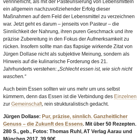
verinnerlicht, als mit der Pasteurisierung von Lebensmitteln
ein allgemein nachzuvollziehender Erfolg dieser
Maßnahmen auf dem Feld der Lebensmittel zu verzeichnen
war. Jetzt geht es darum – jenseits von Pasteur – die
Sinnlichkeit der Nahrung, ihren puren Geschmack und ihre
präzise Zubereitung in den Fokus der Aufmerksamkeit zu
rücken. Insofern sollte man das flapsige wirkende Zitat von
Jürgen Dollase nicht als subjektive Meinung, sondern als
Hinweis auf die kulinarische Forderung des 21.
Jahrhunderts verstehen:
„Schlecht essen ist, wie sich nicht
waschen.“
Auch beim Essen sollten wir uns mehr um uns selbst
kümmern, denn das Essen ist die Verbindung des
Einzelnen
zur
Gemeinschaft
, rein strukturalistisch gedacht.
Jürgen Dollase:
Pur, präzise, sinnlich. Ganzheitlicher
Genuss – die Zukunft des Essens
. Mit über 50 Rezepten.
280 S., geb., Fotos: Thomas Ruhl, AT Verlag Aarau und
München 2017, 39,90€