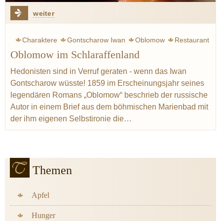
weiter
Charaktere
Gontscharow Iwan
Oblomow
Restaurant
Oblomow im Schlaraffenland
Hotel
Gericht
Kulinarik
Tee
Brötchen
Kaffee
Austern
Lachs
Madeira
Champagner
Hedonisten sind in Verruf geraten - wenn das Iwan
Gontscharow wüsste! 1859 im Erscheinungsjahr seines
legendären Romans „Oblomow“ beschrieb der russische
Autor in einem Brief aus dem böhmischen Marienbad mit
der ihm eigenen Selbstironie die…
Themen
Apfel
Hunger