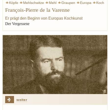
Köpfe
Mehlschwitze
Mehl
Graupen
Europa
Koch
François-Pierre de la Varenne
Kochkunst
Kulinarik
Mittelalter
Hamburg
Proust Marcel
Er prägt den Beginn von Europas Kochkunst
Der Vergessene
weiter