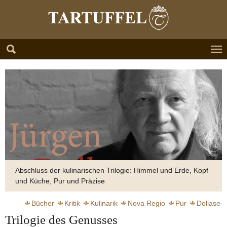
Zum Hauptinhalt springen
Skip to page footer
Abschluss der kulinarischen Trilogie: Himmel und Erde, Kopf
und Küche, Pur und Präzise
Bücher
Kritik
Kulinarik
Nova Regio
Pur
Dollase
Trilogie des Genusses