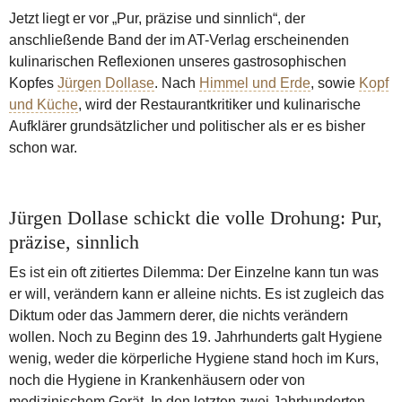
Jetzt liegt er vor „Pur, präzise und sinnlich“, der
anschließende Band der im AT-Verlag erscheinenden
kulinarischen Reflexionen unseres gastrosophischen
Kopfes
Jürgen Dollase
. Nach
Himmel und Erde
, sowie
Kopf
und Küche
, wird der Restaurantkritiker und kulinarische
Aufklärer grundsätzlicher und politischer als er es bisher
schon war.
Jürgen Dollase schickt die volle Drohung: Pur,
präzise, sinnlich
Es ist ein oft zitiertes Dilemma: Der Einzelne kann tun was
er will, verändern kann er alleine nichts. Es ist zugleich das
Diktum oder das Jammern derer, die nichts verändern
wollen. Noch zu Beginn des 19. Jahrhunderts galt Hygiene
wenig, weder die körperliche Hygiene stand hoch im Kurs,
noch die Hygiene in Krankenhäusern oder von
medizinischem Gerät. In den letzten zwei Jahrhunderten