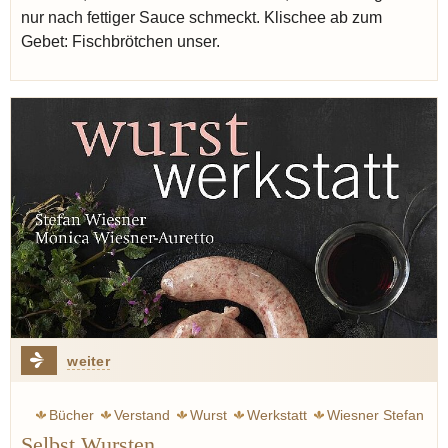
nur nach fettiger Sauce schmeckt. Klischee ab zum
Gebet: Fischbrötchen unser.
weiter
Bücher
Verstand
Wurst
Werkstatt
Wiesner Stefan
Selbst Wursten
Rössli
Pfeffer
Salz
Holz
Gold
Kräuter
Speck