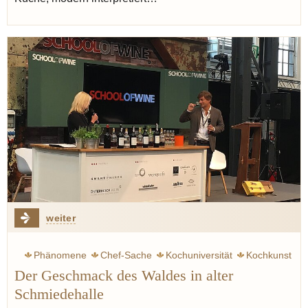
weiter
Phänomene
Chef-Sache
Kochuniversität
Kochkunst
Der Geschmack des Waldes in alter
Kochshow
Sternekoch
Pilze
Schmiedehalle