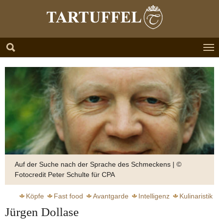
Zum Hauptinhalt springen
Skip to page footer
Auf der Suche nach der Sprache des Schmeckens | ©
Fotocredit Peter Schulte für CPA
Köpfe
Fast food
Avantgarde
Intelligenz
Kulinaristik
Jürgen Dollase
Nova Regio
Kochuniversität
Zunge
Geschmack
Begriff