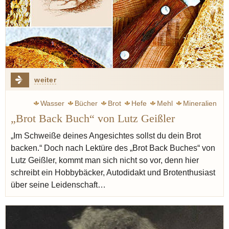
weiter
Wasser
Bücher
Brot
Hefe
Mehl
Mineralien
„Brot Back Buch“ von Lutz Geißler
Salz
Buch
Zeit
Arbeit
Brötchen
„Im Schweiße deines Angesichtes sollst du dein Brot
backen.“ Doch nach Lektüre des „Brot Back Buches“ von
Lutz Geißler, kommt man sich nicht so vor, denn hier
schreibt ein Hobbybäcker, Autodidakt und Brotenthusiast
über seine Leidenschaft…