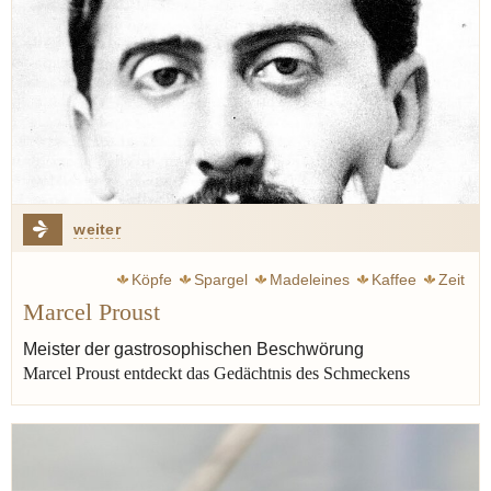
weiter
Köpfe
Spargel
Madeleines
Kaffee
Zeit
Marcel Proust
Erinnerung
Roman
Once
Alexandre Dumas
Varenne françois-pierre de la
Meister der gastrosophischen Beschwörung
Marcel Proust entdeckt das Gedächtnis des Schmeckens