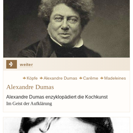
weiter
Köpfe
Alexandre Dumas
Carême
Madeleines
Alexandre Dumas
Proust Marcel
Koch
Schriftsteller
Kunst
Combray
Zeit
Literatur
Aufklärung
Varenne françois-pierre de la
Alexandre Dumas enzyklopädiert die Kochkunst
Im Geist der Aufklärung
Appert Nicolas