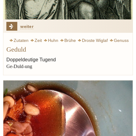
weiter
Zutaten
Zeit
Huhn
Brühe
Droste Wiglaf
Genuss
Geduld
Geschmack
Lauch
Doppeldeutige Tugend
Ge-Duld-ung