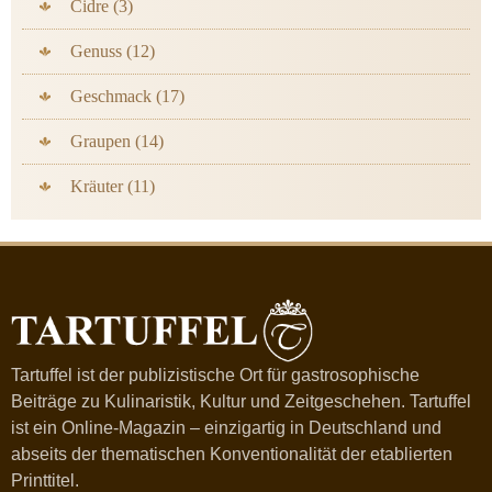
Cidre (3)
Genuss (12)
Geschmack (17)
Graupen (14)
Kräuter (11)
Tartuffel ist der publizistische Ort für gastrosophische
Beiträge zu Kulinaristik, Kultur und Zeitgeschehen. Tartuffel
ist ein Online-Magazin – einzigartig in Deutschland und
abseits der thematischen Konventionalität der etablierten
Printtitel.