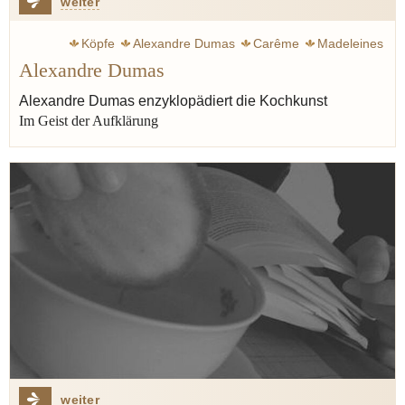
weiter
Köpfe
Alexandre Dumas
Carême
Madeleines
Alexandre Dumas
Proust Marcel
Koch
Schriftsteller
Kunst
Combray
Zeit
Literatur
Aufklärung
Varenne françois-pierre de la
Alexandre Dumas enzyklopädiert die Kochkunst
Im Geist der Aufklärung
Appert Nicolas
weiter